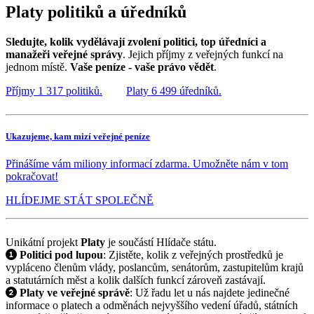
Platy politiků a úředníků
Sledujte, kolik vydělávají zvolení politici, top úředníci a
manažeři veřejné správy
. Jejich příjmy z veřejných funkcí na
jednom místě.
Vaše peníze - vaše právo vědět
.
Příjmy
1 317
politiků.
Platy
6 499
úředníků.
Ukazujeme, kam mizí veřejné peníze
Přinášíme vám miliony informací zdarma. Umožněte nám v tom
pokračovat!
HLÍDEJME STÁT SPOLEČNĚ
Unikátní projekt
Platy
je součástí Hlídače státu.
Politici pod lupou
: Zjistěte, kolik z veřejných prostředků je
vypláceno členům vlády, poslancům, senátorům, zastupitelům krajů
a statutárních měst a kolik dalších funkcí zároveň zastávají.
Platy ve veřejné správě
: Už řadu let u nás najdete jedinečné
informace o platech a odměnách nejvyššího vedení úřadů, státních