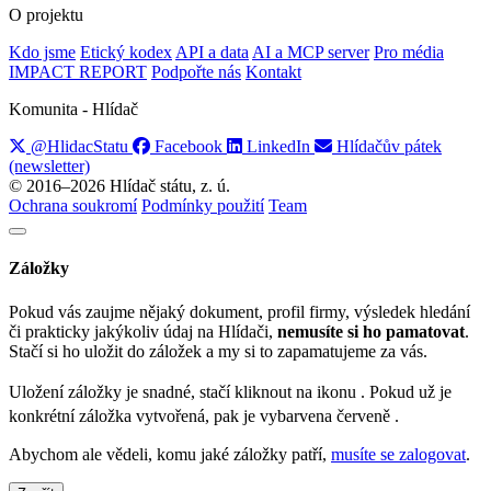
O projektu
Kdo jsme
Etický kodex
API a data
AI a MCP server
Pro média
IMPACT REPORT
Podpořte nás
Kontakt
Komunita - Hlídač
@HlidacStatu
Facebook
LinkedIn
Hlídačův pátek
(newsletter)
© 2016–2026 Hlídač státu, z. ú.
Ochrana soukromí
Podmínky použití
Team
Záložky
Pokud vás zaujme nějaký dokument, profil firmy, výsledek hledání
či prakticky jakýkoliv údaj na Hlídači,
nemusíte si ho pamatovat
.
Stačí si ho uložit do záložek a my si to zapamatujeme za vás.
Uložení záložky je snadné, stačí kliknout na ikonu
. Pokud už je
konkrétní záložka vytvořená, pak je vybarvena červeně
.
Abychom ale vědeli, komu jaké záložky patří,
musíte se zalogovat
.