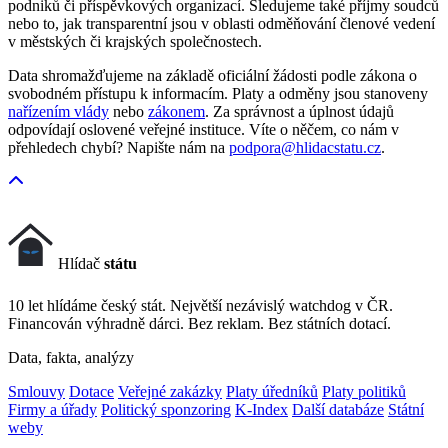
podniků či příspěvkových organizací. Sledujeme také příjmy soudců
nebo to, jak transparentní jsou v oblasti odměňování členové vedení
v městských či krajských společnostech.
Data shromažďujeme na základě oficiální žádosti podle zákona o
svobodném přístupu k informacím. Platy a odměny jsou stanoveny
nařízením vlády
nebo
zákonem
. Za správnost a úplnost údajů
odpovídají oslovené veřejné instituce. Víte o něčem, co nám v
přehledech chybí? Napište nám na
podpora@hlidacstatu.cz
.
Hlídač
státu
10 let hlídáme český stát. Největší nezávislý watchdog v ČR.
Financován výhradně dárci. Bez reklam. Bez státních dotací.
Data, fakta, analýzy
Smlouvy
Dotace
Veřejné zakázky
Platy úředníků
Platy politiků
Firmy a úřady
Politický sponzoring
K-Index
Další databáze
Státní
weby