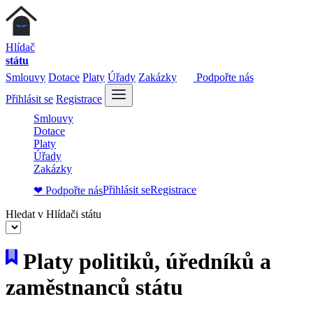
Hlídač
státu
Smlouvy
Dotace
Platy
Úřady
Zakázky
Podpořte nás
Přihlásit se
Registrace
Smlouvy
Dotace
Platy
Úřady
Zakázky
Přihlásit se
Registrace
❤ Podpořte nás
Hledat v Hlídači státu
Platy politiků, úředníků a
zaměstnanců státu