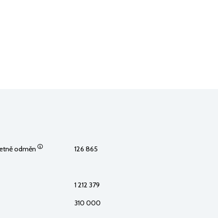
včetně odměn
126 865
1 212 379
310 000