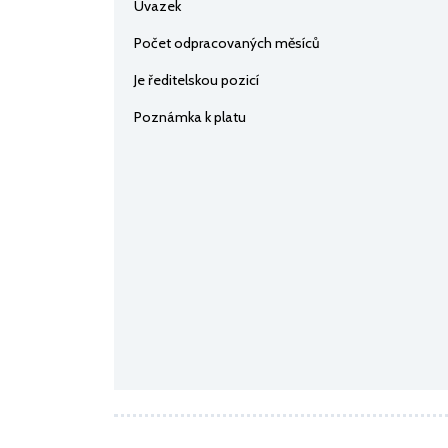
Úvazek
Počet odpracovaných měsíců
Je ředitelskou pozicí
Poznámka k platu