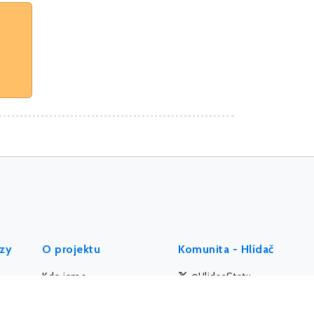
ýzy
O projektu
Komunita - Hlídač
Kdo jsme
@HlidacStatu
Etický kodex
Facebook