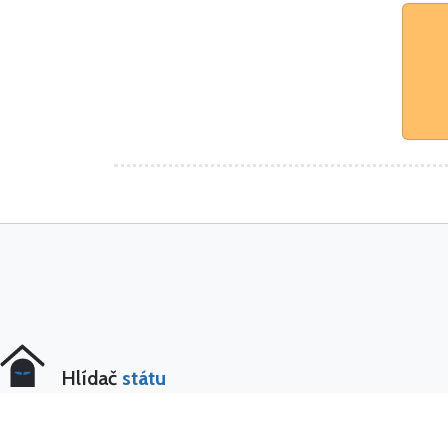
Hlídač
státu
10 let hlídáme český stát. Největší