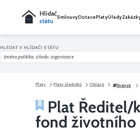
Hlídač
Smlouvy
Dotace
Platy
Úřady
Zakázk
státu
HLEDAT V HLÍDAČI STÁTU
Platy
Platy úředníků
Oblasti
finance
Plat Ředitel/k
fond životního