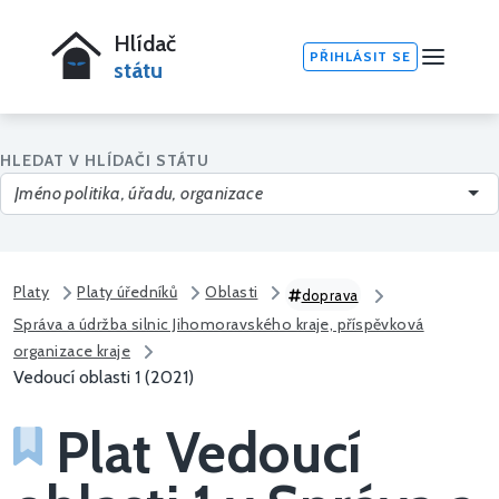
Hlídač
PŘIHLÁSIT SE
státu
HLEDAT V HLÍDAČI STÁTU
Platy
Platy úředníků
Oblasti
doprava
Správa a údržba silnic Jihomoravského kraje, příspěvková
organizace kraje
Vedoucí oblasti 1 (2021)
Plat Vedoucí