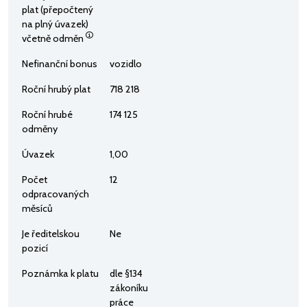
plat (přepočtený
na plný úvazek)
včetně odměn
Nefinanční bonus
vozidlo
Roční hrubý plat
718 218
Roční hrubé
174 125
odměny
Úvazek
1,00
Počet
12
odpracovaných
měsíců
Je ředitelskou
Ne
pozicí
Poznámka k platu
dle §134
zákoníku
práce