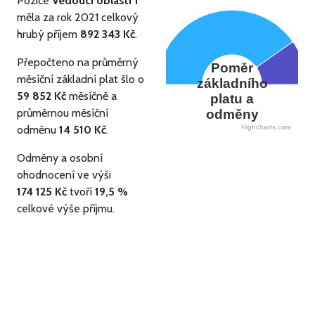
Pozice
Vedoucí oblasti 1
měla za rok 2021 celkový
hrubý příjem
892 343 Kč
.
Přepočteno na průměrný
Poměr
měsíční základní plat šlo o
základního
59 852 Kč
měsíčně a
platu a
průměrnou měsíční
odměny
odměnu
14 510 Kč
.
Highcharts.com
Odměny a osobní
ohodnocení ve výši
174 125 Kč
tvoří
19,5 %
celkové výše příjmu.