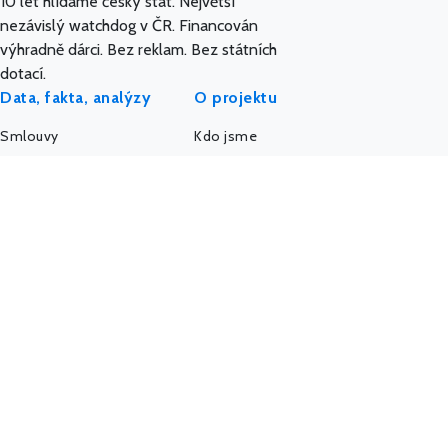
10 let hlídáme český stát. Největší
nezávislý watchdog v ČR. Financován
výhradně dárci. Bez reklam. Bez státních
dotací.
Data, fakta, analýzy
O projektu
Smlouvy
Kdo jsme
Dotace
Etický kodex
Veřejné zakázky
API a data
Platy úředníků
AI a MCP server
Platy politiků
Pro média
Firmy a úřady
IMPACT REPORT
Politický sponzoring
Podpořte nás
K-Index
Kontakt
Další databáze
Státní weby
Komunita - Hlídač