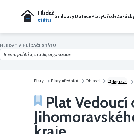
Hlídač
Smlouvy
Dotace
Platy
Úřady
Zakázk
státu
HLEDAT V HLÍDAČI STÁTU
Platy
Platy úředníků
Oblasti
doprava
Plat Vedoucí o
Jihomoravského
kraje