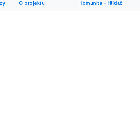
ýzy
O projektu
Komunita - Hlídač
Kdo jsme
@HlidacStatu
Etický kodex
Facebook
API a data
LinkedIn
AI a MCP server
Hlídačův pátek
(newsletter)
Pro média
IMPACT REPORT
Podpořte nás
Kontakt
Ochrana soukromí
Podmínky použití
Team