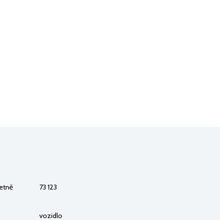
četně
73 123
vozidlo