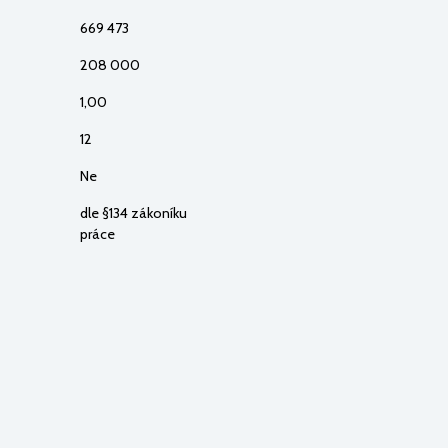
669 473
208 000
1,00
12
Ne
dle §134 zákoníku
práce