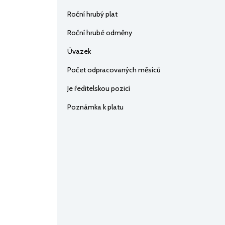
Roční hrubý plat
Roční hrubé odměny
Úvazek
Počet odpracovaných měsíců
Je ředitelskou pozicí
Poznámka k platu