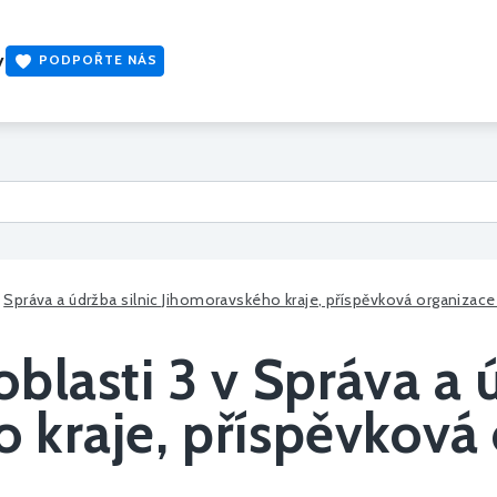
y
PODPOŘTE NÁS
Správa a údržba silnic Jihomoravského kraje, příspěvková organizace 
blasti 3 v Správa a ú
 kraje, příspěvková