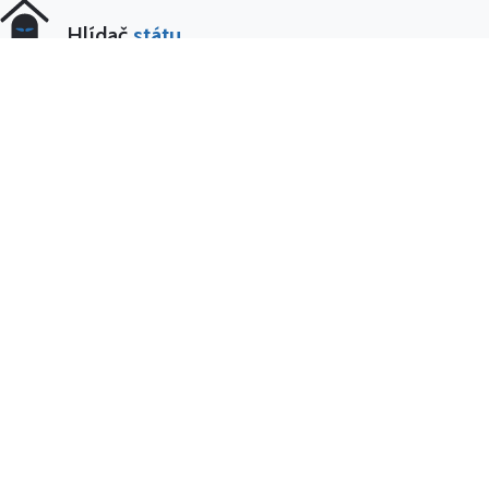
Hlídač
státu
10 let hlídáme český stát. Největší
nezávislý watchdog v ČR. Financován
výhradně dárci. Bez reklam. Bez státních
dotací.
© 2016–2026 Hlídač státu, z. ú.