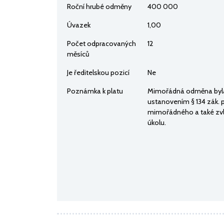
Roční hrubé odměny
400 000
Úvazek
1,00
Počet odpracovaných
12
měsíců
Je ředitelskou pozicí
Ne
Poznámka k platu
Mimořádná odměna byla 
ustanovením § 134 zák. 
mimořádného a také zv
úkolu.