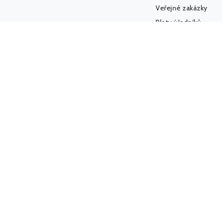
Veřejné zakázky
Platy úředníků
Platy politiků
Firmy a úřady
Politický sponzoring
K-Index
Další databáze
Státní weby