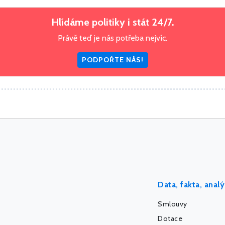
Hlídáme politiky i stát 24/7.
Právě teď je nás potřeba nejvíc.
PODPOŘTE NÁS!
Data, fakta, anal
Smlouvy
Dotace