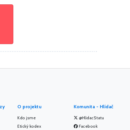
ýzy
O projektu
Komunita - Hlídač
Kdo jsme
@HlidacStatu
Etický kodex
Facebook