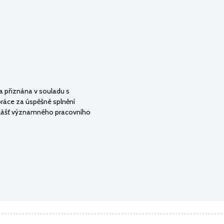
přiznána v souladu s
práce za úspěšné splnění
lášť významného pracovního