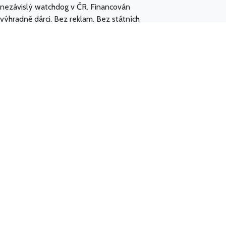
nezávislý watchdog v ČR. Financován
výhradně dárci. Bez reklam. Bez státních
dotací.
© 2016–2026 Hlídač státu, z. ú.