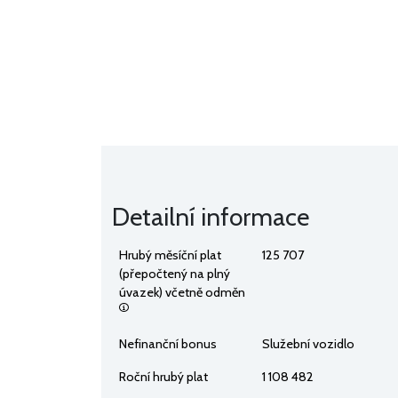
Detailní informace
Hrubý měsíční plat
125 707
(přepočtený na plný
úvazek) včetně odměn
Nefinanční bonus
Služební vozidlo
Roční hrubý plat
1 108 482