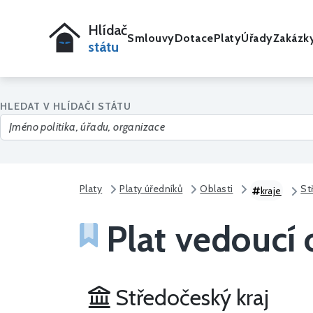
Hlídač
Smlouvy
Dotace
Platy
Úřady
Zakázk
státu
HLEDAT V HLÍDAČI STÁTU
Platy
Platy úředníků
Oblasti
St
kraje
Plat vedoucí 
Středočeský kraj