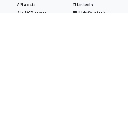
API a data
LinkedIn
AI a MCP server
Hlídačův pátek
(newsletter)
Pro média
IMPACT REPORT
Podpořte nás
Kontakt
Ochrana soukromí
Podmínky použití
Team