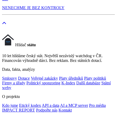
NENECHME JE BEZ KONTROLY
Hlídač
státu
10 let hlídáme český stát. Největší nezávislý watchdog v ČR.
Financován výhradně dárci. Bez reklam. Bez státních dotací.
Data, fakta, analýzy
Smlouvy
Dotace
Veřejné zakázky
Platy úředníků
Platy politiků
Firmy a úřady
Politický sponzoring
K-Index
Další databáze
Státní
weby
O projektu
Kdo jsme
Etický kodex
API a data
AI a MCP server
Pro média
IMPACT REPORT
Podpořte nás
Kontakt