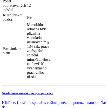
Počet
odpracovaných
12
měsíců
Je ředitelskou
Ne
pozicí
Mimořádná
odměna byla
přiznána
v souladu s
ustanovením §
134 zák. práce
Poznámka k
za úspěšné
platu
splnění
mimořádného a
také zvlášť
významného
pracovního
úkolu.
Někdo musí koukat mocným pod ruce
Hlídáme, jak stát hospodaří s vašimi penězi — pomozte nám to dělat
dál.