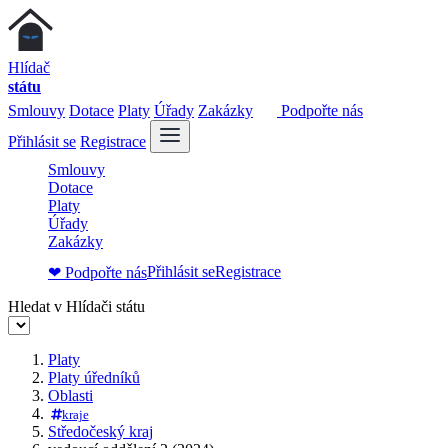
Hlídač
státu
Smlouvy
Dotace
Platy
Úřady
Zakázky
Podpořte nás
Přihlásit se
Registrace
Smlouvy
Dotace
Platy
Úřady
Zakázky
Přihlásit se
Registrace
❤ Podpořte nás
Hledat v Hlídači státu
Platy
Platy úředníků
Oblasti
kraje
Středočeský kraj