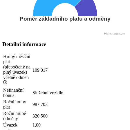
Poměr základního platu a odměny
Highcharts.com
Detailní informace
Hrubý měsíční
plat
(přepočtený na
109 017
plný úvazek)
včetně odměn
Nefinanční
Služební vozidlo
bonus
Roční hrubý
987 703
plat
Roční hrubé
320 500
odměny
Úvazek
1,00