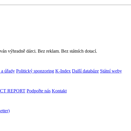
ván výhradně dárci. Bez reklam. Bez státních dotací.
 a úřady
Politický sponzoring
K-Index
Další databáze
Státní weby
CT REPORT
Podpořte nás
Kontakt
etter)