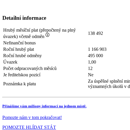
Detailní informace
Hrubý měsíční plat (přepočtený na plný
138 492
úvazek) včetně odměn
Nefinanční bonus
Roční hrubý plat
1 166 903
Roční hrubé odměny
495 000
Úvazek
1,00
Počet odpracovaných měsíců
12
Je ředitelskou pozicí
Ne
Za úspěšné splnění mi
Poznámka k platu
významných úkolů v d
Přinášíme vám miliony informací na jednom místě.
Pomozte nám v tom pokračovat!
POMOZTE HLÍDAT STÁT