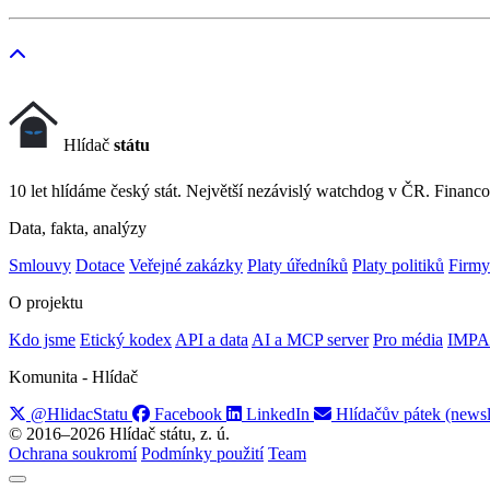
Hlídač
státu
10 let hlídáme český stát. Největší nezávislý watchdog v ČR. Financo
Data, fakta, analýzy
Smlouvy
Dotace
Veřejné zakázky
Platy úředníků
Platy politiků
Firmy
O projektu
Kdo jsme
Etický kodex
API a data
AI a MCP server
Pro média
IMPA
Komunita - Hlídač
@HlidacStatu
Facebook
LinkedIn
Hlídačův pátek (newsl
© 2016–2026 Hlídač státu, z. ú.
Ochrana soukromí
Podmínky použití
Team