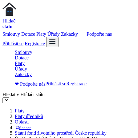
Hlídač
státu
Smlouvy
Dotace
Platy
Úřady
Zakázky
Podpořte nás
Přihlásit se
Registrace
Smlouvy
Dotace
Platy
Úřady
Zakázky
Přihlásit se
Registrace
❤ Podpořte nás
Hledat v Hlídači státu
Platy
Platy úředníků
Oblasti
finance
Státní fond životního prostředí České republiky