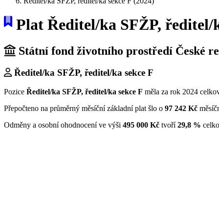
Ředitel/ka SFŽP, ředitel/ka sekce F (2024)
Plat Ředitel/ka SFŽP, ředitel/
Státní fond životního prostředí České r
Ředitel/ka SFŽP, ředitel/ka sekce F
Pozice
Ředitel/ka SFŽP, ředitel/ka sekce F
měla za rok 2024 celko
Přepočteno na průměrný měsíční základní plat šlo o
97 242 Kč
měsíč
Odměny a osobní ohodnocení ve výši
495 000 Kč
tvoří
29,8 %
celko