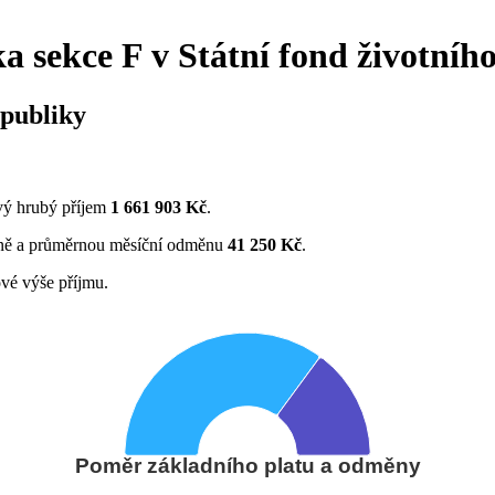
ka sekce F v Státní fond životníh
epubliky
vý hrubý příjem
1 661 903 Kč
.
ně a průměrnou měsíční odměnu
41 250 Kč
.
vé výše příjmu.
Poměr základního platu a odměny