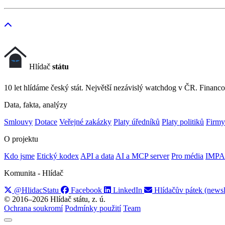
Hlídač
státu
10 let hlídáme český stát. Největší nezávislý watchdog v ČR. Financo
Data, fakta, analýzy
Smlouvy
Dotace
Veřejné zakázky
Platy úředníků
Platy politiků
Firmy
O projektu
Kdo jsme
Etický kodex
API a data
AI a MCP server
Pro média
IMPA
Komunita - Hlídač
@HlidacStatu
Facebook
LinkedIn
Hlídačův pátek (newsl
© 2016–2026 Hlídač státu, z. ú.
Ochrana soukromí
Podmínky použití
Team