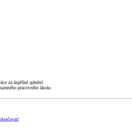
áce za úspěšné splnění
namného pracovního úkolu.
okračovat!