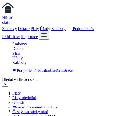
Hlídač
státu
Smlouvy
Dotace
Platy
Úřady
Zakázky
Podpořte nás
Přihlásit se
Registrace
Smlouvy
Dotace
Platy
Úřady
Zakázky
Přihlásit se
Registrace
❤ Podpořte nás
Hledat v Hlídači státu
Platy
Platy úředníků
Oblasti
centrální a kontrolní instituce
Český statistický úřad