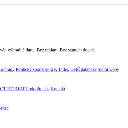
ván výhradně dárci. Bez reklam. Bez státních dotací.
 a úřady
Politický sponzoring
K-Index
Další databáze
Státní weby
CT REPORT
Podpořte nás
Kontakt
etter)