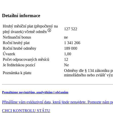
Detailní informace
Hrubý měsíční plat (přepočtený na
127 522
plný úvazek) včetně odměn
Nefinanční bonus
ne
Roční hrubý plat
1 341 266
Roční hrubé odměny
189 000
Úvazek
1,00
Počet odpracovaných měsíců
12
Je ředitelskou pozicí
Ne
Odměny dle § 134 zákoníku pr
Poznámka k platu
mimořádného nebo zvlášť výz
Pomáháme novinářům, analytikům i občanům
Přinášíme vám exkluzivní data, která jinde nenajdete. Pomozte nám p
CHCI KONTROLU STÁTU