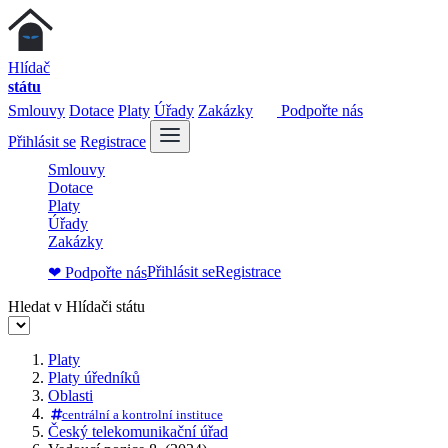
Hlídač
státu
Smlouvy
Dotace
Platy
Úřady
Zakázky
Podpořte nás
Přihlásit se
Registrace
Smlouvy
Dotace
Platy
Úřady
Zakázky
Přihlásit se
Registrace
❤ Podpořte nás
Hledat v Hlídači státu
Platy
Platy úředníků
Oblasti
centrální a kontrolní instituce
Český telekomunikační úřad