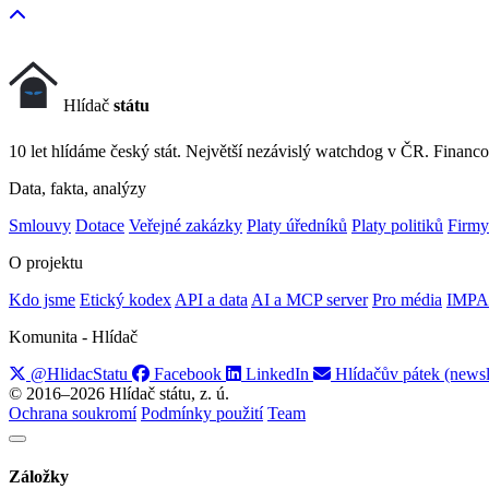
Hlídač
státu
10 let hlídáme český stát. Největší nezávislý watchdog v ČR. Financo
Data, fakta, analýzy
Smlouvy
Dotace
Veřejné zakázky
Platy úředníků
Platy politiků
Firmy
O projektu
Kdo jsme
Etický kodex
API a data
AI a MCP server
Pro média
IMPA
Komunita - Hlídač
@HlidacStatu
Facebook
LinkedIn
Hlídačův pátek (newsl
© 2016–2026 Hlídač státu, z. ú.
Ochrana soukromí
Podmínky použití
Team
Záložky