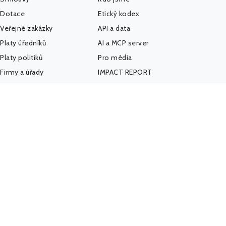
Dotace
Etický kodex
Veřejné zakázky
API a data
Platy úředníků
AI a MCP server
Platy politiků
Pro média
Firmy a úřady
IMPACT REPORT
Politický sponzoring
Podpořte nás
K-Index
Kontakt
Další databáze
Státní weby
Komunita - Hlídač
@HlidacStatu
Facebook
LinkedIn
Hlídačův pátek
(newsletter)