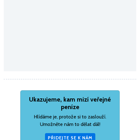
Ukazujeme, kam mizí veřejné
peníze
Hlídáme je, protože si to zaslouží.
Umožněte nám to dělat dál!
PŘIDEJTE SE K NÁM