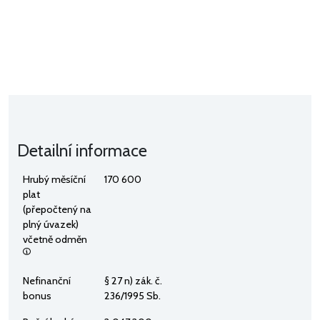
Detailní informace
Hrubý měsíční
170 600
plat
(přepočtený na
plný úvazek)
včetně odměn
Nefinanční
§ 27 n) zák. č.
bonus
236/1995 Sb.