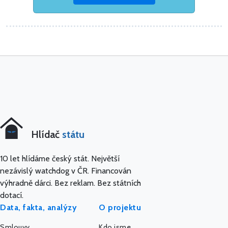
Hlídač
státu
10 let hlídáme český stát. Největší
nezávislý watchdog v ČR. Financován
výhradně dárci. Bez reklam. Bez státních
dotací.
Data, fakta, analýzy
O projektu
Smlouvy
Kdo jsme