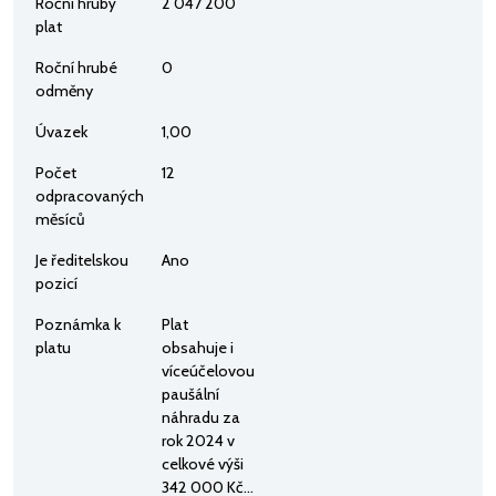
Roční hrubý
2 047 200
plat
Roční hrubé
0
odměny
Úvazek
1,00
Počet
12
odpracovaných
měsíců
Je ředitelskou
Ano
pozicí
Poznámka k
Plat
platu
obsahuje i
víceúčelovou
paušální
náhradu za
rok 2024 v
celkové výši
342 000 Kč...