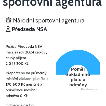
sportovní agentura
Národní sportovní agentura
Předseda NSA
Pozice
Předseda NSA
měla za rok 2024 celkový
hrubý příjem
2 047 200 Kč
.
Poměr
Přepočteno na průměrný
základního
měsíční základní plat šlo o
platu a
170 600 Kč
měsíčně a
odměny
průměrnou měsíční
Highcharts.com
odměnu
0 Kč
.
Odměny a osobní