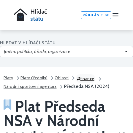
Hlídač
PŘIHLÁSIT SE
státu
HLEDAT V HLÍDAČI STÁTU
Platy
Platy úředníků
Oblasti
finance
Předseda NSA (2024)
Národní sportovní agentura
Plat Předseda
NSA v Národní