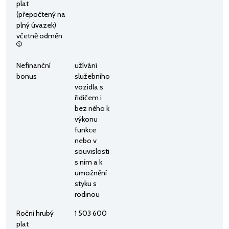
plat
(přepočtený na
plný úvazek)
včetně odměn
Nefinanční
užívání
bonus
služebního
vozidla s
řidičem i
bez něho k
výkonu
funkce
nebo v
souvislosti
s ním a k
umožnění
styku s
rodinou
Roční hrubý
1 503 600
plat