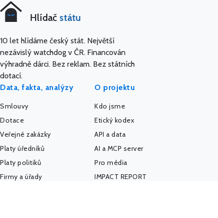
Hlídač
státu
10 let hlídáme český stát. Největší
nezávislý watchdog v ČR. Financován
výhradně dárci. Bez reklam. Bez státních
dotací.
Data, fakta, analýzy
O projektu
Smlouvy
Kdo jsme
Dotace
Etický kodex
Veřejné zakázky
API a data
Platy úředníků
AI a MCP server
Platy politiků
Pro média
Firmy a úřady
IMPACT REPORT
Politický sponzoring
Podpořte nás
K-Index
Kontakt