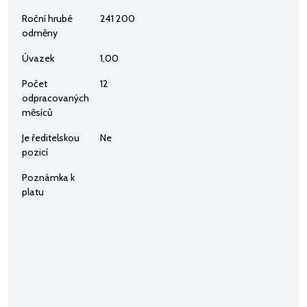
Roční hrubé
241 200
odměny
Úvazek
1,00
Počet
12
odpracovaných
měsíců
Je ředitelskou
Ne
pozicí
Poznámka k
platu