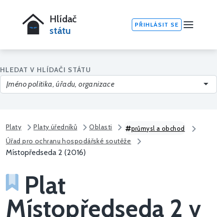
Hlídač
PŘIHLÁSIT SE
státu
HLEDAT V HLÍDAČI STÁTU
Platy
Platy úředníků
Oblasti
průmysl a obchod
Úřad pro ochranu hospodářské soutěže
Místopředseda 2 (2016)
Plat
Místopředseda 2 v