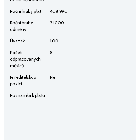
Roční hrubý plat
408 990
Roční hrubé
21 000
odměny
Úvazek
1,00
Počet
8
odpracovaných
měsíců
Je ředitelskou
Ne
pozicí
Poznámka k platu