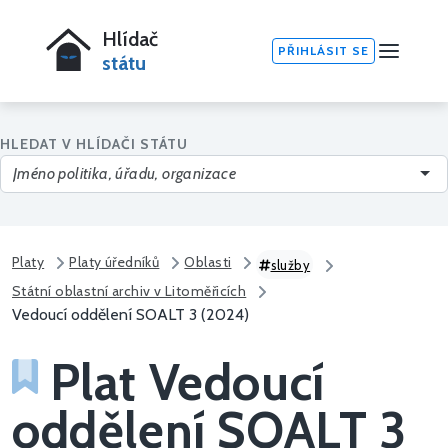
Hlídač
PŘIHLÁSIT SE
státu
HLEDAT V HLÍDAČI STÁTU
Platy
Platy úředníků
Oblasti
služby
Státní oblastní archiv v Litoměřicích
Vedoucí oddělení SOALT 3 (2024)
Plat Vedoucí
oddělení SOALT 3