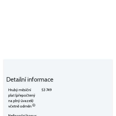
Detailní informace
Hrubý měsíční
53 749
plat (přepočtený
na plný úvazek)
včetně odměn
Nefinanční bonus