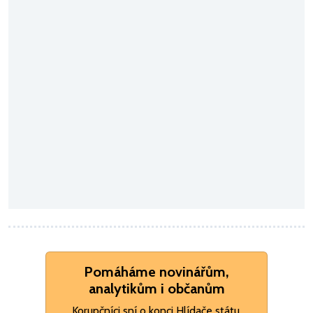
Pomáháme novinářům,
analytikům i občanům
Korupčníci sní o konci Hlídače státu.