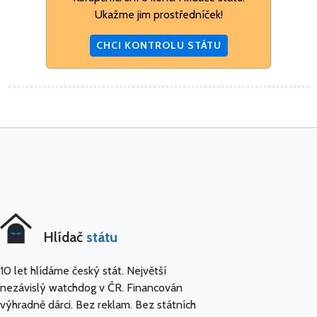
Ukažme jim prostředníček!
CHCI KONTROLU STÁTU
Hlídač
státu
10 let hlídáme český stát. Největší
nezávislý watchdog v ČR. Financován
výhradně dárci. Bez reklam. Bez státních