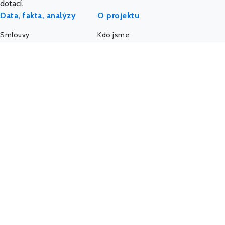
dotací.
Data, fakta, analýzy
O projektu
Smlouvy
Kdo jsme
Dotace
Etický kodex
Veřejné zakázky
API a data
Platy úředníků
AI a MCP server
Platy politiků
Pro média
Firmy a úřady
IMPACT REPORT
Politický sponzoring
Podpořte nás
K-Index
Kontakt
Další databáze
Státní weby
Komunita - Hlídač
@HlidacStatu
Facebook