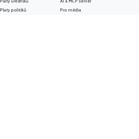
Platy úředníků
AI a MCP server
Platy politiků
Pro média
Firmy a úřady
IMPACT REPORT
Politický sponzoring
Podpořte nás
K-Index
Kontakt
Další databáze
Státní weby
Komunita - Hlídač
@HlidacStatu
Facebook
LinkedIn
Hlídačův pátek
(newsletter)