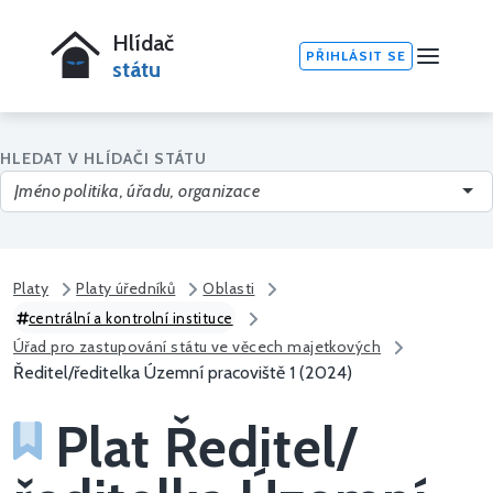
Hlídač
PŘIHLÁSIT SE
státu
HLEDAT V HLÍDAČI STÁTU
Platy
Platy úředníků
Oblasti
centrální a kontrolní instituce
Úřad pro zastupování státu ve věcech majetkových
Ředitel/ředitelka Územní pracoviště 1 (2024)
Plat Ředitel/