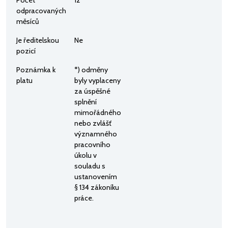
odpracovaných
měsíců
Je ředitelskou
Ne
pozicí
Poznámka k
*) odměny
platu
byly vyplaceny
za úspěšné
splnění
mimořádného
nebo zvlášť
významného
pracovního
úkolu v
souladu s
ustanovením
§ 134 zákoníku
práce.