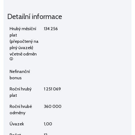
Detailní informace
Hrubý měsíční
134 256
plat
(přepočtený na
plný úvazek)
včetně odměn
Nefinanční
bonus
Roční hrubý
1 251 069
plat
Roční hrubé
360 000
odměny
Úvazek
1,00
Počet
12