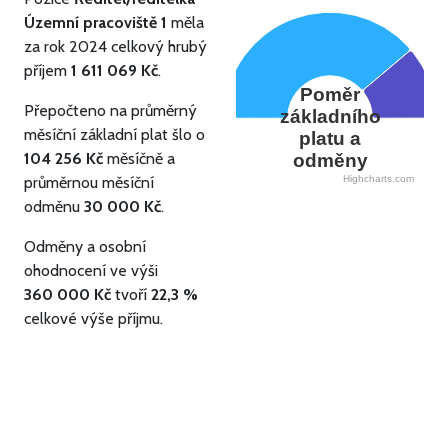
Územní pracoviště 1
měla
za rok 2024 celkový hrubý
příjem
1 611 069 Kč
.
Poměr
Přepočteno na průměrný
základního
měsíční základní plat šlo o
platu a
104 256 Kč
měsíčně a
odměny
průměrnou měsíční
Highcharts.com
odměnu
30 000 Kč
.
Odměny a osobní
ohodnocení ve výši
360 000 Kč
tvoří
22,3 %
celkové výše příjmu.