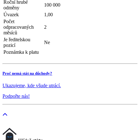
Roční hrubé
100 000
odměny
Úvazek
1,00
Počet
odpracovaných
2
měsíců
Je ředitelskou
Ne
pozicí
Poznámka k platu
Proč nemá stát na důchody?
Ukazujeme, kde všude utrácí.
Podpořte nás!