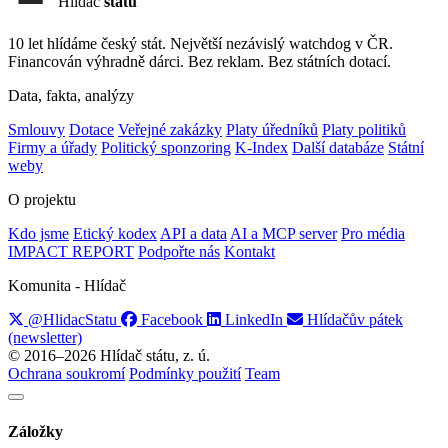
Hlídač
státu
10 let hlídáme český stát. Největší nezávislý watchdog v ČR.
Financován výhradně dárci. Bez reklam. Bez státních dotací.
Data, fakta, analýzy
Smlouvy
Dotace
Veřejné zakázky
Platy úředníků
Platy politiků
Firmy a úřady
Politický sponzoring
K-Index
Další databáze
Státní
weby
O projektu
Kdo jsme
Etický kodex
API a data
AI a MCP server
Pro média
IMPACT REPORT
Podpořte nás
Kontakt
Komunita - Hlídač
@HlidacStatu
Facebook
LinkedIn
Hlídačův pátek
(newsletter)
© 2016–2026 Hlídač státu, z. ú.
Ochrana soukromí
Podmínky použití
Team
Záložky