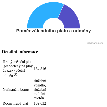
Poměr základního platu a odměny
Highcharts.com
Detailní informace
Hrubý měsíční plat
(přepočtený na plný
134 816
úvazek) včetně
odměn
služební
vozidlo,
Nefinanční bonus
služební
mobilní
telefón
Roční hrubý plat
169 632