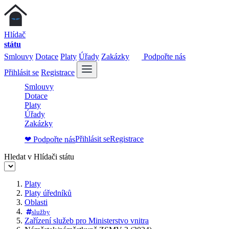
Hlídač
státu
Smlouvy
Dotace
Platy
Úřady
Zakázky
Podpořte nás
Přihlásit se
Registrace
Smlouvy
Dotace
Platy
Úřady
Zakázky
Přihlásit se
Registrace
❤ Podpořte nás
Hledat v Hlídači státu
Platy
Platy úředníků
Oblasti
služby
Zařízení služeb pro Ministerstvo vnitra