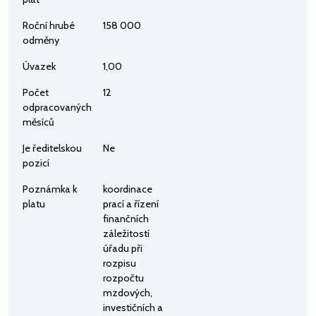
Roční hrubé
158 000
odměny
Úvazek
1,00
Počet
12
odpracovaných
měsíců
Je ředitelskou
Ne
pozicí
Poznámka k
koordinace
platu
prací a řízení
finančních
záležitostí
úřadu při
rozpisu
rozpočtu
mzdových,
investičních a