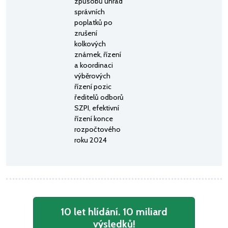
způsobů úhrad
správních
poplatků po
zrušení
kolkových
známek, řízení
a koordinaci
výběrových
řízení pozic
ředitelů odborů
SZPI, efektivní
řízení konce
rozpočtového
roku 2024
10 let hlídání. 10 miliard
výsledků!