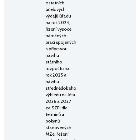
ostatních
účelových
výdajů úřadu
na rok 2024,
řízení vysoce
náročných
prací spojených
s přípravou
návrhu
státního
rozpočtu na
rok 2025 a
návrhu
střednědobého
výhledu na léta
2026 a 2027
za SZPI dle
termínů a
pokynů
stanovených
MZe, řešení