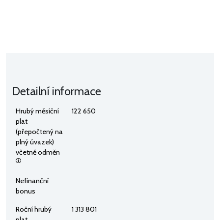
Detailní informace
Hrubý měsíční
122 650
plat
(přepočtený na
plný úvazek)
včetně odměn
Nefinanční
bonus
Roční hrubý
1 313 801
plat