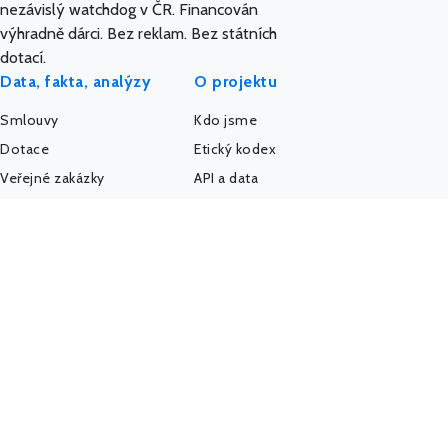
nezávislý watchdog v ČR. Financován
výhradně dárci. Bez reklam. Bez státních
dotací.
Data, fakta, analýzy
O projektu
Smlouvy
Kdo jsme
Dotace
Etický kodex
Veřejné zakázky
API a data
Platy úředníků
AI a MCP server
Platy politiků
Pro média
Firmy a úřady
IMPACT REPORT
Politický sponzoring
Podpořte nás
K-Index
Kontakt
Další databáze
Státní weby
Komunita - Hlídač