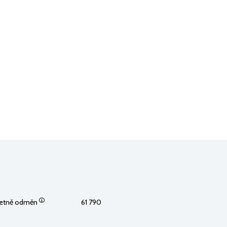
včetně odměn
61 790