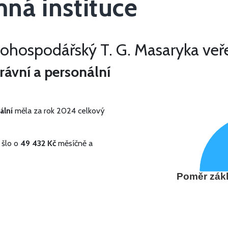
ná instituce
hospodářský T. G. Masaryka veře
rávní a personální
ální
měla za rok 2024 celkový
 šlo o
49 432 Kč
měsíčně a
Poměr zákl