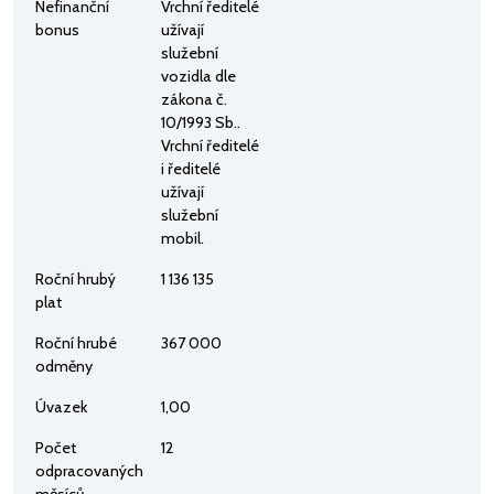
Nefinanční
Vrchní ředitelé
bonus
užívají
služební
vozidla dle
zákona č.
10/1993 Sb..
Vrchní ředitelé
i ředitelé
užívají
služební
mobil.
Roční hrubý
1 136 135
plat
Roční hrubé
367 000
odměny
Úvazek
1,00
Počet
12
odpracovaných
měsíců