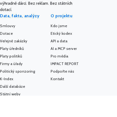
výhradně dárci. Bez reklam. Bez státních
dotací.
Data, fakta, analýzy
O projektu
Smlouvy
Kdo jsme
Dotace
Etický kodex
Veřejné zakázky
API a data
Platy úředníků
AI a MCP server
Platy politiků
Pro média
Firmy a úřady
IMPACT REPORT
Politický sponzoring
Podpořte nás
K-Index
Kontakt
Další databáze
Státní weby
Komunita - Hlídač
@HlidacStatu