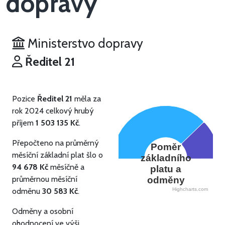
dopravy
Ministerstvo dopravy
Ředitel 21
Pozice
Ředitel 21
měla za
rok 2024 celkový hrubý
příjem
1 503 135 Kč
.
Přepočteno na průměrný
Poměr
měsíční základní plat šlo o
základního
94 678 Kč
měsíčně a
platu a
průměrnou měsíční
odměny
odměnu
30 583 Kč
.
Highcharts.com
Odměny a osobní
ohodnocení ve výši