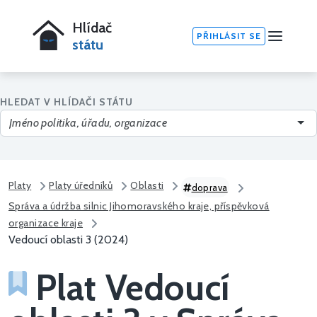
Hlídač
PŘIHLÁSIT SE
státu
HLEDAT V HLÍDAČI STÁTU
Platy
Platy úředníků
Oblasti
doprava
Správa a údržba silnic Jihomoravského kraje, příspěvková
organizace kraje
Vedoucí oblasti 3 (2024)
Plat Vedoucí