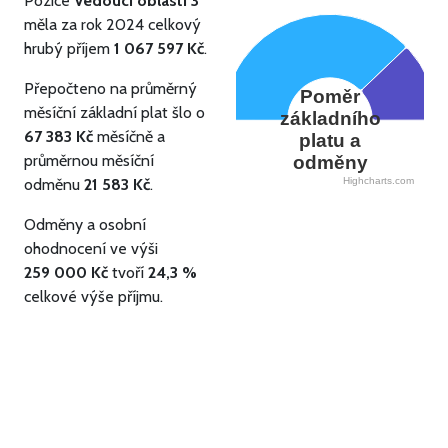
Pozice
Vedoucí oblasti 3
měla za rok 2024 celkový
hrubý příjem
1 067 597 Kč
.
Přepočteno na průměrný
Poměr
měsíční základní plat šlo o
základního
67 383 Kč
měsíčně a
platu a
průměrnou měsíční
odměny
odměnu
21 583 Kč
.
Highcharts.com
Odměny a osobní
ohodnocení ve výši
259 000 Kč
tvoří
24,3 %
celkové výše příjmu.