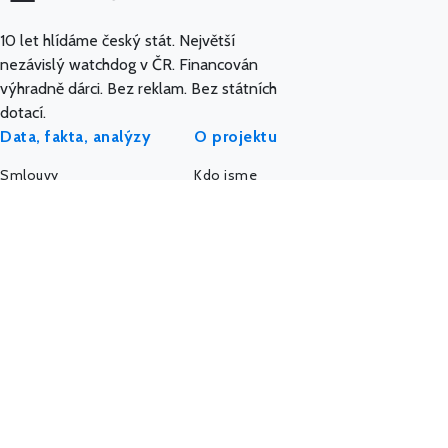
10 let hlídáme český stát. Největší
nezávislý watchdog v ČR. Financován
výhradně dárci. Bez reklam. Bez státních
dotací.
Data, fakta, analýzy
O projektu
Smlouvy
Kdo jsme
Dotace
Etický kodex
Veřejné zakázky
API a data
Platy úředníků
AI a MCP server
Platy politiků
Pro média
Firmy a úřady
IMPACT REPORT
Politický sponzoring
Podpořte nás
K-Index
Kontakt
Další databáze
Státní weby