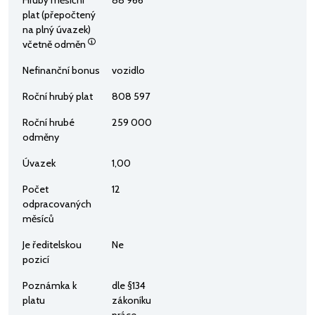
plat (přepočtený
na plný úvazek)
včetně odměn
Nefinanční bonus
vozidlo
Roční hrubý plat
808 597
Roční hrubé
259 000
odměny
Úvazek
1,00
Počet
12
odpracovaných
měsíců
Je ředitelskou
Ne
pozicí
Poznámka k
dle §134
platu
zákoníku
práce