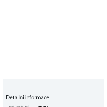
Detailní informace
Hrubý měsíční
88 966