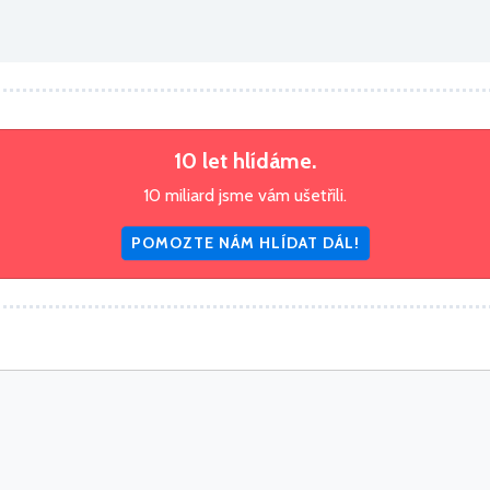
10 let hlídáme.
10 miliard jsme vám ušetřili.
POMOZTE NÁM HLÍDAT DÁL!