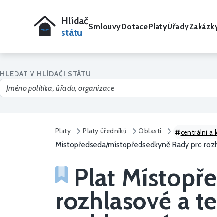
Hlídač
Smlouvy
Dotace
Platy
Úřady
Zakázk
státu
HLEDAT V HLÍDAČI STÁTU
Platy
Platy úředníků
Oblasti
centrální a 
Místopředseda/místopředsedkyně Rady pro rozhla
Plat Místopř
rozhlasové a te