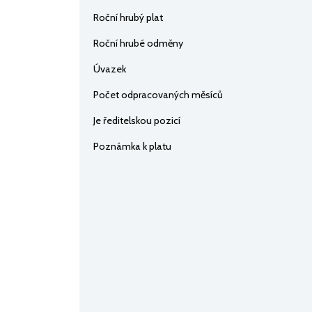
Roční hrubý plat
Roční hrubé odměny
Úvazek
Počet odpracovaných měsíců
Je ředitelskou pozicí
Poznámka k platu