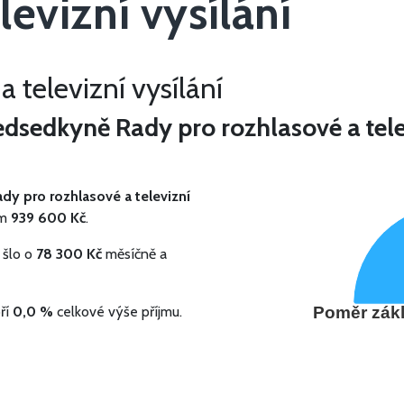
levizní vysílání
 televizní vysílání
sedkyně Rady pro rozhlasové a televi
y pro rozhlasové a televizní
em
939 600 Kč
.
 šlo o
78 300 Kč
měsíčně a
ří
0,0 %
celkové výše příjmu.
Poměr zákl