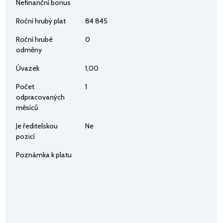
Nefinanční bonus
Roční hrubý plat
84 845
Roční hrubé
0
odměny
Úvazek
1,00
Počet
1
odpracovaných
měsíců
Je ředitelskou
Ne
pozicí
Poznámka k platu