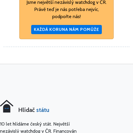
Jsme největší nezávislý watchdog v ČR.
Právě teď je nás potřeba nejvíc,
podpořte nás!
KAŽDÁ KORUNA NÁM POMŮŽE
Hlídač
státu
10 let hlídáme český stát. Největší
nezávislý watchdog v ČR. Financován