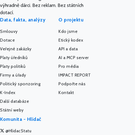
výhradně dárci. Bez reklam. Bez státních
dotací.
Data, fakta, analýzy
O projektu
Smlouvy
Kdo jsme
Dotace
Etický kodex
Veřejné zakázky
API a data
Platy úředníků
AI a MCP server
Platy politiků
Pro média
Firmy a úřady
IMPACT REPORT
Politický sponzoring
Podpořte nás
K-Index
Kontakt
Další databáze
Státní weby
Komunita - Hlídač
@HlidacStatu