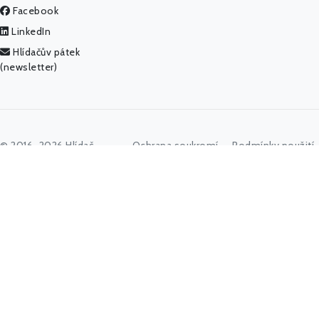
Facebook
LinkedIn
Hlídačův pátek
(newsletter)
© 2016–2026 Hlídač
Ochrana soukromí
Podmínky použití
státu, z. ú.
Team
Jméno politika, úřadu, organizace