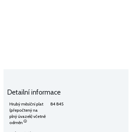
Detailní informace
Hrubý měsíční plat
84 845
(přepočtený na
plný úvazek) včetně
odměn