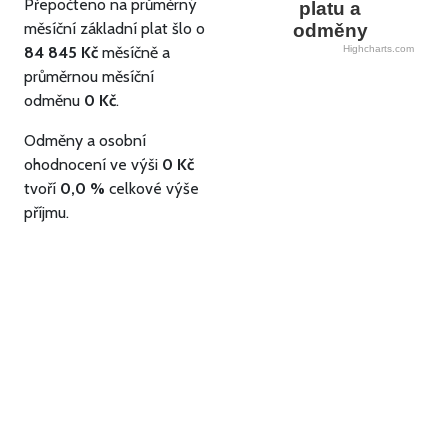
Přepočteno na průměrný
platu a
měsíční základní plat šlo o
odměny
84 845 Kč
měsíčně a
Highcharts.com
průměrnou měsíční
odměnu
0 Kč
.
Odměny a osobní
ohodnocení ve výši
0 Kč
tvoří
0,0 %
celkové výše
příjmu.