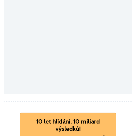
10 let hlídání. 10 miliard
výsledků!