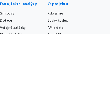
Data, fakta, analýzy
O projektu
Smlouvy
Kdo jsme
Dotace
Etický kodex
Veřejné zakázky
API a data
Platy úředníků
AI a MCP server
Platy politiků
Pro média
Firmy a úřady
IMPACT REPORT
Politický sponzoring
Podpořte nás
K-Index
Kontakt
Další databáze
Státní weby
Komunita - Hlídač
@HlidacStatu
Facebook
LinkedIn