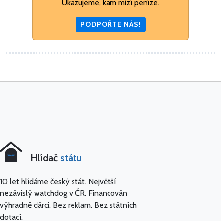
Ukazujeme, kam mizí peníze.
PODPOŘTE NÁS!
Hlídač
státu
10 let hlídáme český stát. Největší
nezávislý watchdog v ČR. Financován
výhradně dárci. Bez reklam. Bez státních
dotací.