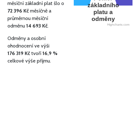
měsíční základní plat šlo o
základního
72 396 Kč
měsíčně a
platu a
průměrnou měsíční
odměny
odměnu
14 693 Kč
.
Highcharts.com
Odměny a osobní
ohodnocení ve výši
176 319 Kč
tvoří
16,9 %
celkové výše příjmu.