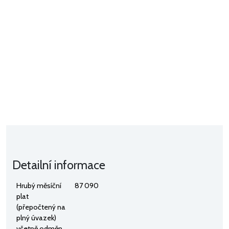
Detailní informace
Hrubý měsíční
87 090
plat
(přepočtený na
plný úvazek)
včetně odměn