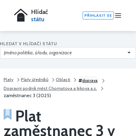
Hlídač
PŘIHLÁSIT SE
státu
HLEDAT V HLÍDAČI STÁTU
Platy
Platy úředníků
Oblasti
doprava
Dopravní podnik měst Chomutova a Jirkova a.s.
zaměstnanec 3 (2025)
Plat
zaměstnanec 3 v