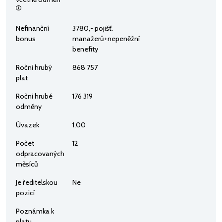
Nefinanční
3780,- pojišť.
bonus
manažerů+nepeněžní
benefity
Roční hrubý
868 757
plat
Roční hrubé
176 319
odměny
Úvazek
1,00
Počet
12
odpracovaných
měsíců
Je ředitelskou
Ne
pozicí
Poznámka k
platu