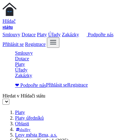
Hlídač
státu
Smlouvy
Dotace
Platy
Úřady
Zakázky
Podpořte nás
Přihlásit se
Registrace
Smlouvy
Dotace
Platy
Úřady
Zakázky
Přihlásit se
Registrace
❤ Podpořte nás
Hledat v Hlídači státu
Platy
Platy úředníků
Oblasti
služby
Lesy města Brna, a.s.