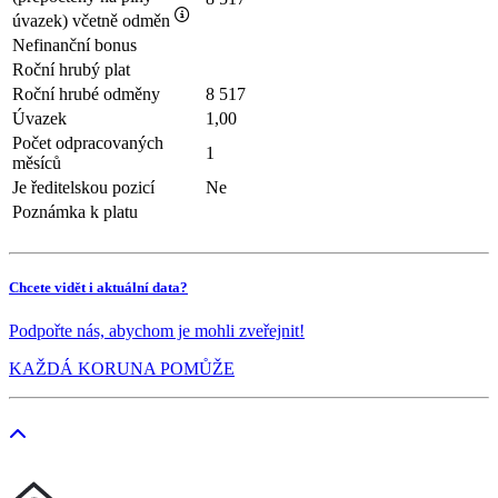
úvazek) včetně odměn
Nefinanční bonus
Roční hrubý plat
Roční hrubé odměny
8 517
Úvazek
1,00
Počet odpracovaných
1
měsíců
Je ředitelskou pozicí
Ne
Poznámka k platu
Chcete vidět i aktuální data?
Podpořte nás, abychom je mohli zveřejnit!
KAŽDÁ KORUNA POMŮŽE