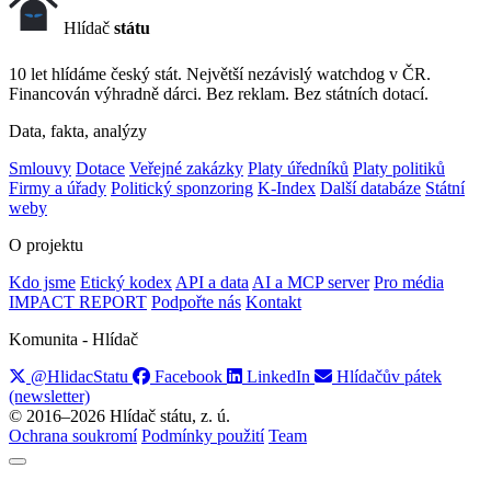
Hlídač
státu
10 let hlídáme český stát. Největší nezávislý watchdog v ČR.
Financován výhradně dárci. Bez reklam. Bez státních dotací.
Data, fakta, analýzy
Smlouvy
Dotace
Veřejné zakázky
Platy úředníků
Platy politiků
Firmy a úřady
Politický sponzoring
K-Index
Další databáze
Státní
weby
O projektu
Kdo jsme
Etický kodex
API a data
AI a MCP server
Pro média
IMPACT REPORT
Podpořte nás
Kontakt
Komunita - Hlídač
@HlidacStatu
Facebook
LinkedIn
Hlídačův pátek
(newsletter)
© 2016–2026 Hlídač státu, z. ú.
Ochrana soukromí
Podmínky použití
Team