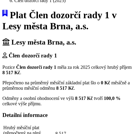
Člen dozorčí rady 1 (2025)
Plat Člen dozorčí rady 1 v
Lesy města Brna, a.s.
Lesy města Brna, a.s.
Člen dozorčí rady 1
Pozice
Člen dozorčí rady 1
měla za rok 2025 celkový hrubý příjem
8 517 Kč
.
Přepočteno na průměrný měsíční základní plat šlo o
0 Kč
měsíčně a
průměrnou měsíční odměnu
8 517 Kč
.
Odměny a osobní ohodnocení ve výši
8 517 Kč
tvoří
100,0 %
celkové výše příjmu.
Detailní informace
Hrubý měsíční plat
(přepočtený na plný
8 517