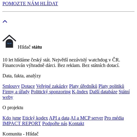
POMOZTE NÁM HLÍDAT
Hlídač
státu
10 let hlídáme český stát. Největší nezávislý watchdog v ČR.
Financován výhradně dárci. Bez reklam. Bez státních dotací.
Data, fakta, analýzy
Smlouvy
Dotace
Veřejné zakázky
Platy úředníků
Platy politiků
Firmy a úřady
Politický sponzoring
K-Index
Další databáze
Státní
weby
O projektu
Kdo jsme
Etický kodex
API a data
AI a MCP server
Pro média
IMPACT REPORT
Podpořte nás
Kontakt
Komunita - Hlídač