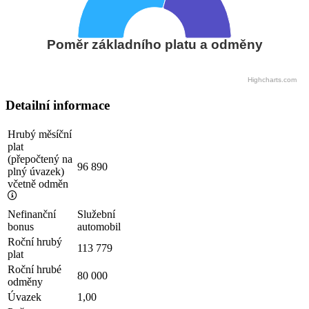
Poměr základního platu a odměny
Highcharts.com
Detailní informace
Hrubý měsíční
plat
(přepočtený na
96 890
plný úvazek)
včetně odměn
Nefinanční
Služební
bonus
automobil
Roční hrubý
113 779
plat
Roční hrubé
80 000
odměny
Úvazek
1,00