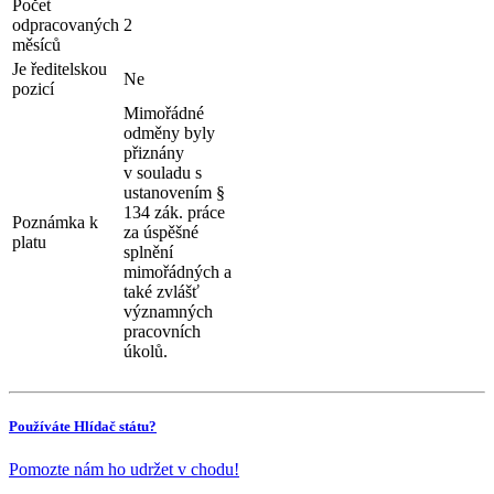
Počet
odpracovaných
2
měsíců
Je ředitelskou
Ne
pozicí
Mimořádné
odměny byly
přiznány
v souladu s
ustanovením §
134 zák. práce
Poznámka k
za úspěšné
platu
splnění
mimořádných a
také zvlášť
významných
pracovních
úkolů.
Používáte Hlídač státu?
Pomozte nám ho udržet v chodu!