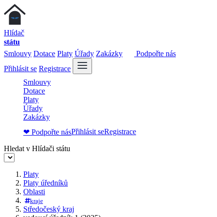
Hlídač
státu
Smlouvy
Dotace
Platy
Úřady
Zakázky
Podpořte nás
Přihlásit se
Registrace
Smlouvy
Dotace
Platy
Úřady
Zakázky
Přihlásit se
Registrace
❤ Podpořte nás
Hledat v Hlídači státu
Platy
Platy úředníků
Oblasti
kraje
Středočeský kraj