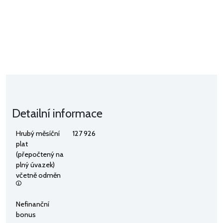
Detailní informace
Hrubý měsíční
127 926
plat
(přepočtený na
plný úvazek)
včetně odměn
Nefinanční
bonus