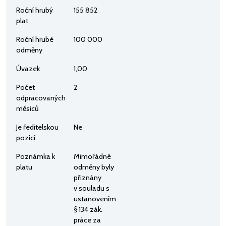
Roční hrubý
155 852
plat
Roční hrubé
100 000
odměny
Úvazek
1,00
Počet
2
odpracovaných
měsíců
Je ředitelskou
Ne
pozicí
Poznámka k
Mimořádné
platu
odměny byly
přiznány
v souladu s
ustanovením
§ 134 zák.
práce za