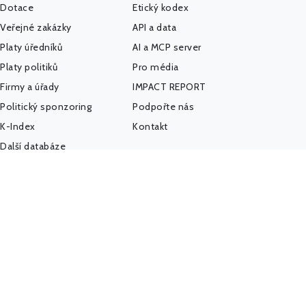
Dotace
Etický kodex
Veřejné zakázky
API a data
Platy úředníků
AI a MCP server
Platy politiků
Pro média
Firmy a úřady
IMPACT REPORT
Politický sponzoring
Podpořte nás
K-Index
Kontakt
Další databáze
Státní weby
Komunita - Hlídač
@HlidacStatu
Facebook
LinkedIn
Hlídačův pátek
(newsletter)