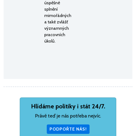
úspěšné
splnění
mimořádných
a také zvlášť
významných
pracovních
úkolů.
Hlídáme politiky i stát 24/7.
Právě teď je nás potřeba nejvíc.
PODPOŘTE NÁS!