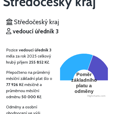
Středočeský kraj
Středočeský kraj
vedoucí úředník 3
Pozice
vedoucí úředník 3
měla za rok 2025 celkový
hrubý příjem
255 852 Kč
.
Přepočteno na průměrný
Poměr
měsíční základní plat šlo o
základního
77 926 Kč
měsíčně a
platu a
průměrnou měsíční
odměny
odměnu
50 000 Kč
.
Highcharts.com
Odměny a osobní
ohodnocení ve výši