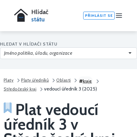
Hlídač
PŘIHLÁSIT SE
státu
HLEDAT V HLÍDAČI STÁTU
Platy
Platy úředníků
Oblasti
kraje
vedoucí úředník 3 (2025)
Středočeský kraj
Plat vedoucí
úředník 3 v