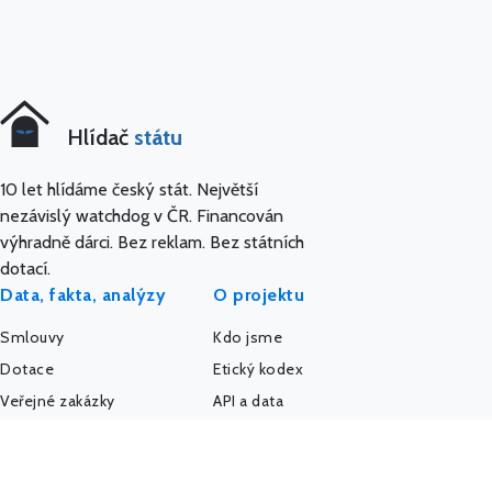
Hlídač
státu
10 let hlídáme český stát. Největší
nezávislý watchdog v ČR. Financován
výhradně dárci. Bez reklam. Bez státních
dotací.
Data, fakta, analýzy
O projektu
Smlouvy
Kdo jsme
Dotace
Etický kodex
Veřejné zakázky
API a data
Platy úředníků
AI a MCP server
Platy politiků
Pro média