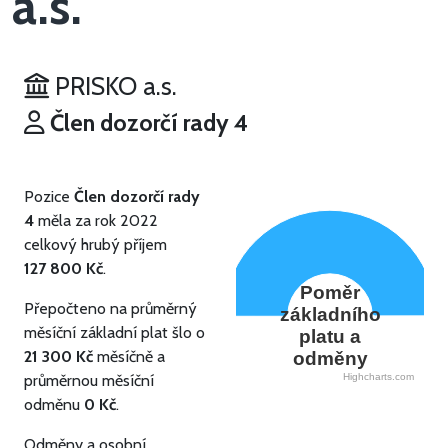
a.s.
PRISKO a.s.
Člen dozorčí rady 4
Pozice
Člen dozorčí rady
4
měla za rok 2022
celkový hrubý příjem
127 800 Kč
.
Poměr
Přepočteno na průměrný
základního
měsíční základní plat šlo o
platu a
21 300 Kč
měsíčně a
odměny
průměrnou měsíční
Highcharts.com
odměnu
0 Kč
.
Odměny a osobní