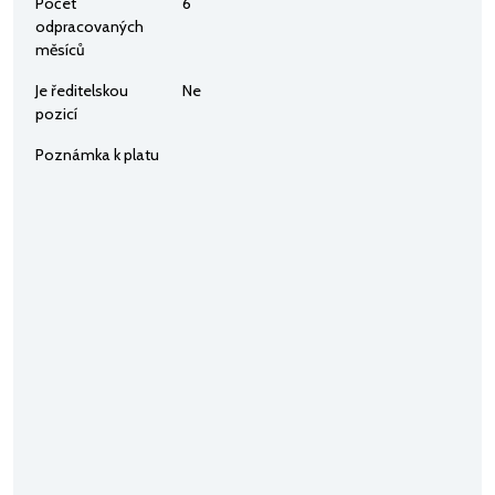
Počet
6
odpracovaných
měsíců
Je ředitelskou
Ne
pozicí
Poznámka k platu