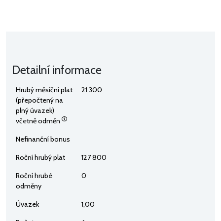
Detailní informace
Hrubý měsíční plat
21 300
(přepočtený na
plný úvazek)
včetně odměn
Nefinanční bonus
Roční hrubý plat
127 800
Roční hrubé
0
odměny
Úvazek
1,00