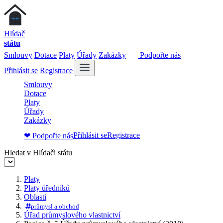
Hlídač
státu
Smlouvy
Dotace
Platy
Úřady
Zakázky
Podpořte nás
Přihlásit se
Registrace
Smlouvy
Dotace
Platy
Úřady
Zakázky
Přihlásit se
Registrace
❤ Podpořte nás
Hledat v Hlídači státu
Platy
Platy úředníků
Oblasti
průmysl a obchod
Úřad průmyslového vlastnictví