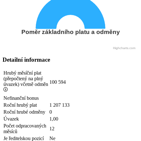
Poměr základního platu a odměny
Highcharts.com
Detailní informace
Hrubý měsíční plat
(přepočtený na plný
100 594
úvazek) včetně odměn
Nefinanční bonus
Roční hrubý plat
1 207 133
Roční hrubé odměny
0
Úvazek
1,00
Počet odpracovaných
12
měsíců
Je ředitelskou pozicí
Ne