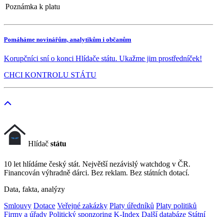
Poznámka k platu
Pomáháme novinářům, analytikům i občanům
Korupčníci sní o konci Hlídače státu. Ukažme jim prostředníček!
CHCI KONTROLU STÁTU
Hlídač
státu
10 let hlídáme český stát. Největší nezávislý watchdog v ČR.
Financován výhradně dárci. Bez reklam. Bez státních dotací.
Data, fakta, analýzy
Smlouvy
Dotace
Veřejné zakázky
Platy úředníků
Platy politiků
Firmy a úřady
Politický sponzoring
K-Index
Další databáze
Státní