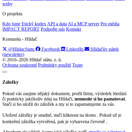
weby
O projektu
Kdo jsme
Etický kodex
API a data
AI a MCP server
Pro média
IMPACT REPORT
Podpořte nás
Kontakt
Komunita - Hlídač
@HlidacStatu
Facebook
LinkedIn
Hlídačův pátek
(newsletter)
© 2016–2026 Hlídač státu, z. ú.
Ochrana soukromí
Podmínky použití
Team
Záložky
Pokud vás zaujme nějaký dokument, profil firmy, výsledek hledání
či prakticky jakýkoliv údaj na Hlídači,
nemusíte si ho pamatovat
.
Stačí si ho uložit do záložek a my si to zapamatujeme za vás.
Uložení záložky je snadné, stačí kliknout na ikonu
. Pokud už je
konkrétní záložka vytvořená, pak je vybarvena červeně
.
Abychom ale vědeli, komu jaké záložky patří,
musíte se zalogovat
.