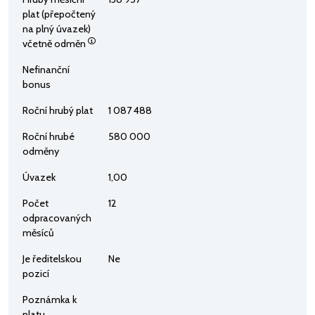
plat (přepočtený
na plný úvazek)
včetně odměn
Nefinanční
bonus
Roční hrubý plat
1 087 488
Roční hrubé
580 000
odměny
Úvazek
1,00
Počet
12
odpracovaných
měsíců
Je ředitelskou
Ne
pozicí
Poznámka k
platu