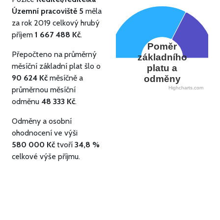
Územní pracoviště 5
měla
za rok 2019 celkový hrubý
příjem
1 667 488 Kč
.
Poměr
Přepočteno na průměrný
základního
měsíční základní plat šlo o
platu a
90 624 Kč
měsíčně a
odměny
průměrnou měsíční
Highcharts.com
odměnu
48 333 Kč
.
Odměny a osobní
ohodnocení ve výši
580 000 Kč
tvoří
34,8 %
celkové výše příjmu.