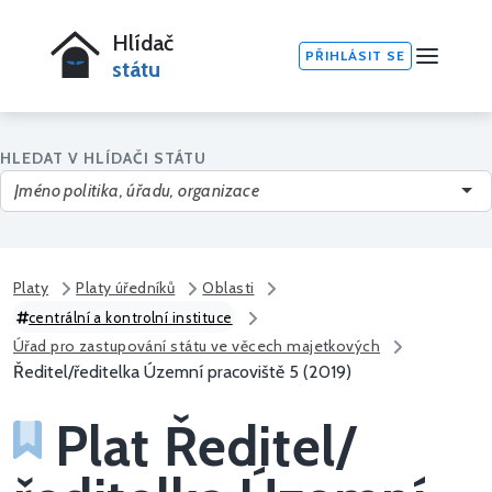
Hlídač
PŘIHLÁSIT SE
státu
HLEDAT V HLÍDAČI STÁTU
Platy
Platy úředníků
Oblasti
centrální a kontrolní instituce
Úřad pro zastupování státu ve věcech majetkových
Ředitel/ředitelka Územní pracoviště 5 (2019)
Plat Ředitel/