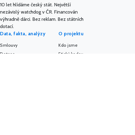
10 let hlídáme český stát. Největší
nezávislý watchdog v ČR. Financován
výhradně dárci. Bez reklam. Bez státních
dotací.
Data, fakta, analýzy
O projektu
Smlouvy
Kdo jsme
Dotace
Etický kodex
Veřejné zakázky
API a data
Platy úředníků
AI a MCP server
Platy politiků
Pro média
Firmy a úřady
IMPACT REPORT
Politický sponzoring
Podpořte nás
K-Index
Kontakt
Další databáze
Státní weby
Komunita - Hlídač