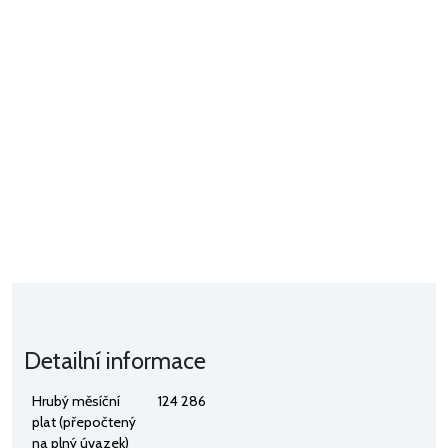
Detailní informace
Hrubý měsíční
124 286
plat (přepočtený
na plný úvazek)