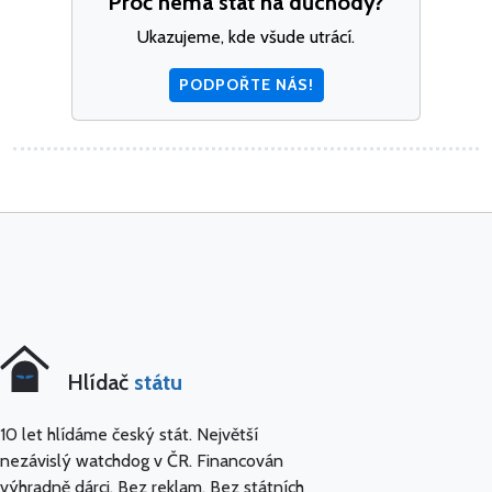
Proč nemá stát na důchody?
Ukazujeme, kde všude utrácí.
PODPOŘTE NÁS!
Hlídač
státu
10 let hlídáme český stát. Největší
nezávislý watchdog v ČR. Financován
výhradně dárci. Bez reklam. Bez státních