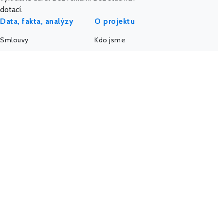
dotací.
Data, fakta, analýzy
O projektu
Smlouvy
Kdo jsme
Dotace
Etický kodex
Veřejné zakázky
API a data
Platy úředníků
AI a MCP server
Platy politiků
Pro média
Firmy a úřady
IMPACT REPORT
Politický sponzoring
Podpořte nás
K-Index
Kontakt
Další databáze
Státní weby
Komunita - Hlídač
@HlidacStatu
Facebook