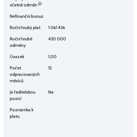
včetně odměn
Nefinanční bonus
Roční hrubý plat
1 061 436
Roční hrubé
430 000
odměny
Úvazek
1,00
Počet
12
odpracovaných
měsíců
Je ředitelskou
Ne
pozicí
Poznámka k
platu