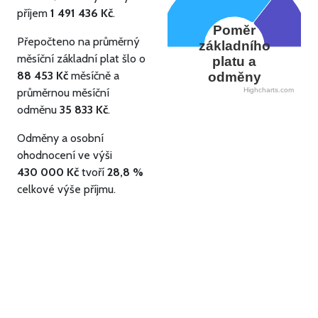
příjem
1 491 436 Kč
.
Poměr
Přepočteno na průměrný
základního
měsíční základní plat šlo o
platu a
88 453 Kč
měsíčně a
odměny
průměrnou měsíční
Highcharts.com
odměnu
35 833 Kč
.
Odměny a osobní
ohodnocení ve výši
430 000 Kč
tvoří
28,8 %
celkové výše příjmu.