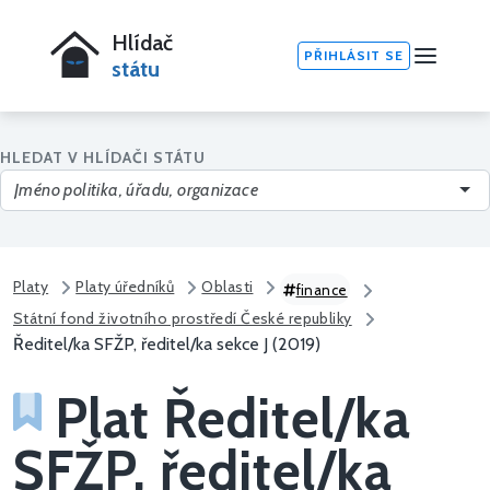
Hlídač
PŘIHLÁSIT SE
státu
HLEDAT V HLÍDAČI STÁTU
Platy
Platy úředníků
Oblasti
finance
Státní fond životního prostředí České republiky
Ředitel/ka SFŽP, ředitel/ka sekce J (2019)
Plat Ředitel/ka
SFŽP, ředitel/ka