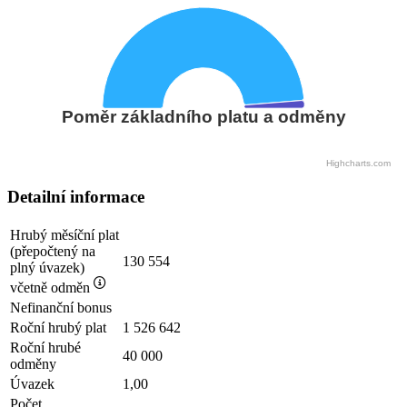
Poměr základního platu a odměny
Highcharts.com
Detailní informace
Hrubý měsíční plat
(přepočtený na
130 554
plný úvazek)
včetně odměn
Nefinanční bonus
Roční hrubý plat
1 526 642
Roční hrubé
40 000
odměny
Úvazek
1,00
Počet