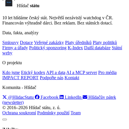
Hlídač
státu
10 let hlídáme český stát. Největší nezávislý watchdog v ČR.
Financován výhradně dárci. Bez reklam. Bez státních dotací.
Data, fakta, analýzy
Smlouvy
Dotace
Veřejné zakázky
Platy úředníků
Platy politiků
Firmy a úřady
Politický sponzoring
K-Index
Další databáze
Státní
weby
O projektu
Kdo jsme
Etický kodex
API a data
AI a MCP server
Pro média
IMPACT REPORT
Podpořte nás
Kontakt
Komunita - Hlídač
@HlidacStatu
Facebook
LinkedIn
Hlídačův pátek
(newsletter)
© 2016–2026 Hlídač státu, z. ú.
Ochrana soukromí
Podmínky použití
Team