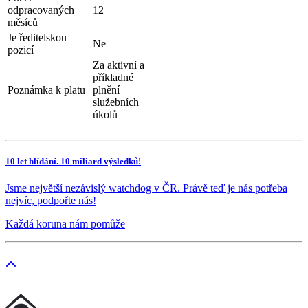
odpracovaných
12
měsíců
Je ředitelskou
Ne
pozicí
Za aktivní a
příkladné
Poznámka k platu
plnění
služebních
úkolů
10 let hlídání. 10 miliard výsledků!
Jsme největší nezávislý watchdog v ČR. Právě teď je nás potřeba
nejvíc, podpořte nás!
Každá koruna nám pomůže