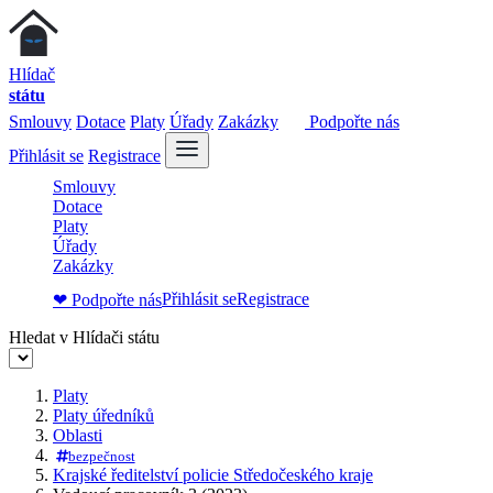
Hlídač
státu
Smlouvy
Dotace
Platy
Úřady
Zakázky
Podpořte nás
Přihlásit se
Registrace
Smlouvy
Dotace
Platy
Úřady
Zakázky
Přihlásit se
Registrace
❤ Podpořte nás
Hledat v Hlídači státu
Platy
Platy úředníků
Oblasti
bezpečnost
Krajské ředitelství policie Středočeského kraje