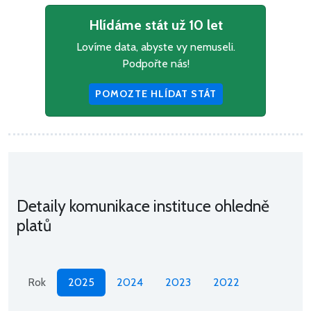
Hlídáme stát už 10 let
Lovíme data, abyste vy nemuseli.
Podpořte nás!
POMOZTE HLÍDAT STÁT
Detaily komunikace instituce ohledně
platů
Rok
2025
2024
2023
2022