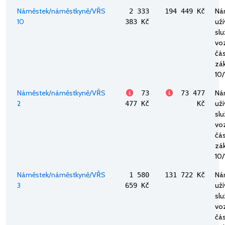
Náměstek/náměstkyně/VŘS
Ná
2 333
194 449 Kč
10
uží
383 Kč
sl
voz
část
zák
10/
Náměstek/náměstkyně/VŘS
Ná
73
73 477
2
uží
477 Kč
Kč
sl
voz
část
zák
10/
Náměstek/náměstkyně/VŘS
Ná
1 580
131 722 Kč
3
uží
659 Kč
sl
voz
část