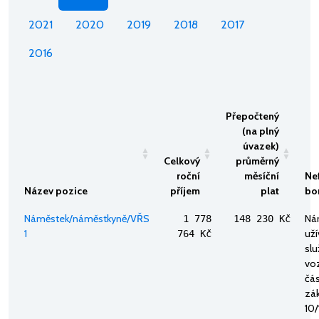
2021
2020
2019
2018
2017
2016
Přepočtený
(na plný
úvazek)
Celkový
průměrný
roční
měsíční
Ne
Název pozice
příjem
plat
bo
Náměstek/náměstkyně/VŘS
Ná
1 778
148 230 Kč
1
uží
764 Kč
sl
voz
část
zák
10/