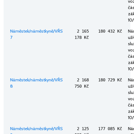
voz
část
zák
10/
Náměstek/náměstkyně/VŘS
Ná
2 165
180 432 Kč
7
uží
178 Kč
sl
voz
část
zák
10/
Náměstek/náměstkyně/VŘS
Ná
2 168
180 729 Kč
8
uží
750 Kč
sl
voz
část
zák
10/
Náměstek/náměstkyně/VŘS
Ná
2 125
177 085 Kč