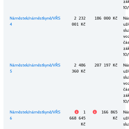
zák
10/
Náměstek/náměstkyně/VŘS
Ná
2 232
186 000 Kč
4
uží
001 Kč
sl
voz
část
zák
10/
Náměstek/náměstkyně/VŘS
Ná
2 486
207 197 Kč
5
uží
360 Kč
sl
voz
část
zák
10/
Náměstek/náměstkyně/VŘS
Ná
1
166 865
6
uží
668 645
Kč
sl
Kč