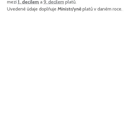
mezi
1. decilem
a
9. decilem
platů.
Uvedené údaje doplňuje
Ministr/yně
platů v daném roce.