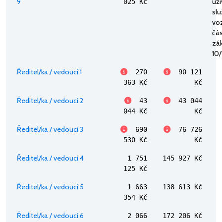
9
uží
025 Kč
sl
voz
část
zák
10/
Ředitel/ka / vedoucí 1
270
90 121
363 Kč
Kč
Ředitel/ka / vedoucí 2
43
43 044
044 Kč
Kč
Ředitel/ka / vedoucí 3
690
76 726
530 Kč
Kč
Ředitel/ka / vedoucí 4
1 751
145 927 Kč
125 Kč
Ředitel/ka / vedoucí 5
1 663
138 613 Kč
354 Kč
Ředitel/ka / vedoucí 6
2 066
172 206 Kč