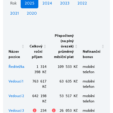
Rok
2025
2024
2023
2022
2021
2020
Přepočtený
(na plný
Celkový
úvazek)
Název
roční
průměrný
Nefinanční
pozice
příjem
měsíční plat
bonus
Ředitel/ka
mobilní
1 314
109 533 Kč
telefon
398 Kč
Vedoucí 1
mobilní
763 617
63 635 Kč
telefon
Kč
Vedoucí 2
mobilní
642 198
53 517 Kč
telefon
Kč
Vedoucí 3
mobilní
234
26 053 Kč