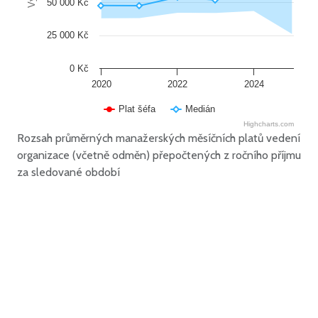
50 000 Kč
25 000 Kč
0 Kč
2020
2022
2024
Plat šéfa
Medián
Highcharts.com
Rozsah průměrných manažerských měsíčních platů vedení
organizace (včetně odměn) přepočtených z ročního příjmu
za sledované období