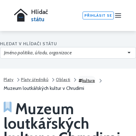
Hlídač
PŘIHLÁSIT SE
státu
HLEDAT V HLÍDAČI STÁTU
Platy
Platy úředníků
Oblasti
kultura
Muzeum loutkářských kultur v Chrudimi
Muzeum
loutkářských