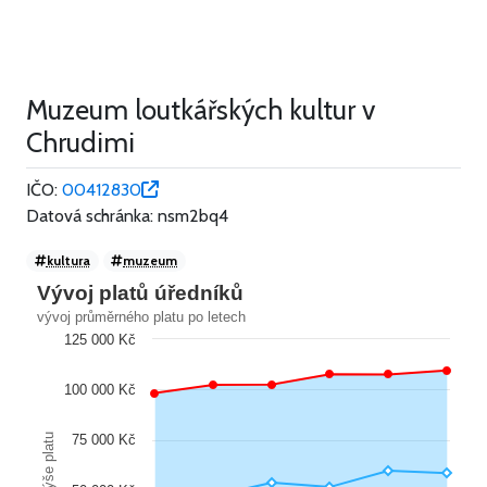
Muzeum loutkářských kultur v
Chrudimi
IČO:
00412830
Datová schránka: nsm2bq4
kultura
muzeum
Vývoj platů úředníků
vývoj průměrného platu po letech
125 000 Kč
100 000 Kč
Výše platu
75 000 Kč