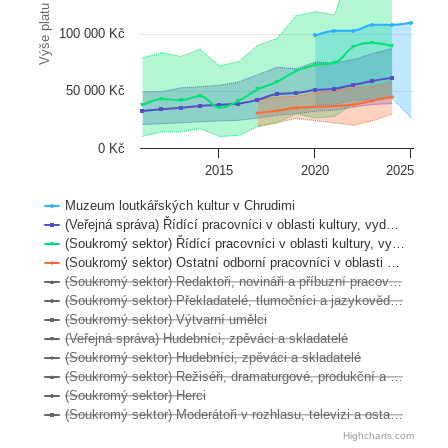
Výše platu
100 000 Kč
50 000 Kč
0 Kč
2015
2020
2025
Muzeum loutkářských kultur v Chrudimi
(Veřejná správa) Řídící pracovníci v oblasti kultury, vyd…
(Soukromý sektor) Řídící pracovníci v oblasti kultury, vy…
(Soukromý sektor) Ostatní odborní pracovníci v oblasti …
(Soukromý sektor) Redaktoři, novináři a příbuzní pracov…
(Soukromý sektor) Překladatelé, tlumočníci a jazykověd…
(Soukromý sektor) Výtvarní umělci
(Veřejná správa) Hudebníci, zpěváci a skladatelé
(Soukromý sektor) Hudebníci, zpěváci a skladatelé
(Soukromý sektor) Režiséři, dramaturgové, produkční a …
(Soukromý sektor) Herci
(Soukromý sektor) Moderátoři v rozhlasu, televizi a osta…
Highcharts.com