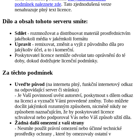
podmínek naleznete zde
. Tato zjednodušená verze
nenahrazuje plný text licence.
Dílo a obsah tohoto serveru smíte:
Sdílet
- rozmnožovat a distribuovat materiál prostřednictvím
jakéhokoli média v jakémkoli formátu
Upravit
- remixovat, změnit a vyjít z původního díla pro
jakýkoliv účel, a to i komerční.
Poskytovatel licence nemůže odvolat tato oprávnění do té
doby, dokud dodržujete licenční podmínky.
Za těchto podmínek
Uveďte původ
(na internetu plný, funkční internetový odkaz
na odpovídající server či stránku)
- Je Vaší povinností uvést autorství, poskytnout s dílem odkaz
na licenci a vyznačit Vámi provedené změny. Toho můžete
docílit jakýmkoli rozumným způsobem, nicméně nikdy ne
způsobem naznačujícím, že by poskytovatel licence
schvaloval nebo podporoval Vás nebo Váš způsob užití díla.
Žádná další omezení z vaší strany
- Nesmíte použít právní omezení nebo účinné technické
prostředky ochrany , které by omezovaly ostatní v