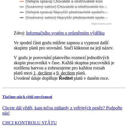
(Veřejná správa) Chovatelé a ošetřovatelé koní
(Soukromý sektor) Chovatelé a ošetřovatelé ko…
(Veřejná správa) Nejvyšší představitelé společn…
(Soukromý sektor) Nejvyšší představitelé spole…
Highcharts.com
Zdroj:
Informačního systém o průměrném výdělku
Ve spodní části grafu můžete zapnou a vypnout další
skupiny platů pro srovnání. Stačí kliknout na její název.
V grafu je porovnání platového rozmezí jednotlivých
skupin pracovníků v čase. Každá skupina pracovníků je
rozlišena barvou a zobrazujeme pro každou rozsah
platů mezi
1. decilem
a
9. decilem
platů.
Uvedené údaje doplňuje
Ředitel
platů v daném roce.
Tlačíme stát k větší otevřenosti
Chcete dál vědět, kam tečou miliardy z veřejných peněz? Podpořte
nás!
CHCI KONTROLU STÁTU