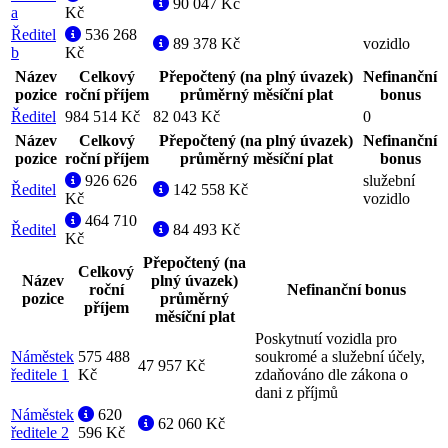
90 047 Kč
a
Kč
Ředitel
536 268
89 378 Kč
vozidlo
b
Kč
Název
Celkový
Přepočtený (na plný úvazek)
Nefinanční
pozice
roční příjem
průměrný měsíční plat
bonus
Ředitel
984 514 Kč
82 043 Kč
0
Název
Celkový
Přepočtený (na plný úvazek)
Nefinanční
pozice
roční příjem
průměrný měsíční plat
bonus
926 626
služební
Ředitel
142 558 Kč
Kč
vozidlo
464 710
Ředitel
84 493 Kč
Kč
Přepočtený (na
Celkový
Název
plný úvazek)
roční
Nefinanční bonus
pozice
průměrný
příjem
měsíční plat
Poskytnutí vozidla pro
Náměstek
575 488
soukromé a služební účely,
47 957 Kč
ředitele 1
Kč
zdaňováno dle zákona o
dani z příjmů
Náměstek
620
62 060 Kč
ředitele 2
596 Kč