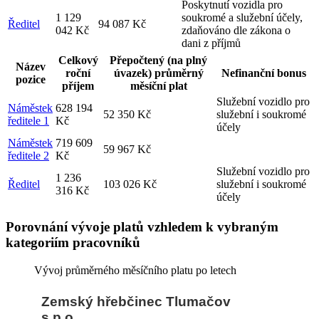
Poskytnutí vozidla pro
1 129
soukromé a služební účely,
Ředitel
94 087 Kč
042 Kč
zdaňováno dle zákona o
dani z příjmů
Celkový
Přepočtený (na plný
Název
roční
úvazek) průměrný
Nefinanční bonus
pozice
příjem
měsíční plat
Služební vozidlo pro
Náměstek
628 194
52 350 Kč
služební i soukromé
ředitele 1
Kč
účely
Náměstek
719 609
59 967 Kč
ředitele 2
Kč
Služební vozidlo pro
1 236
Ředitel
103 026 Kč
služební i soukromé
316 Kč
účely
Porovnání vývoje platů vzhledem k vybraným
kategoriím pracovníků
Vývoj průměrného měsíčního platu po letech
Zemský hřebčinec Tlumačov
s.p.o.