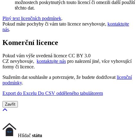
možnostech poskytnutých touto licencí či omezili další použítí
těchto dat.
Plný text licenčních podmínek
.
Pokud máte pochyby či vám tato licence nevyhovuje,
kontaktujte
nás
.
Komerční licence
Pokud vám výše uvedená licence CC BY 3.0
CZ nevyhovuje,
kontaktujte nás
pro nalezení jiné, více vyhovující
formy či licence.
Stažením dat souhlasíte a potvrzujete, že budete dodržovat
licenční
podmínky
.
Export do Excelu
Do CSV odděleného tabulátorem
Zavřít
Hlídač
státu