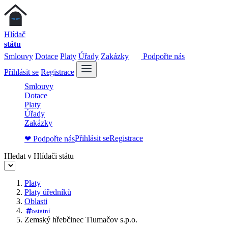
Hlídač
státu
Smlouvy
Dotace
Platy
Úřady
Zakázky
Podpořte nás
Přihlásit se
Registrace
Smlouvy
Dotace
Platy
Úřady
Zakázky
Přihlásit se
Registrace
❤ Podpořte nás
Hledat v Hlídači státu
Platy
Platy úředníků
Oblasti
ostatní
Zemský hřebčinec Tlumačov s.p.o.