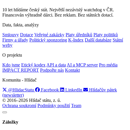
10 let hlídáme český stát. Největší nezávislý watchdog v ČR.
Financován výhradně dárci. Bez reklam. Bez státních dotací.
Data, fakta, analýzy
Smlouvy
Dotace
Veřejné zakázky
Platy úředníků
Platy politiků
Firmy a úřady
Politický sponzoring
K-Index
Další databáze
Státní
weby
O projektu
Kdo jsme
Etický kodex
API a data
AI a MCP server
Pro média
IMPACT REPORT
Podpořte nás
Kontakt
Komunita - Hlídač
@HlidacStatu
Facebook
LinkedIn
Hlídačův pátek
(newsletter)
© 2016–2026 Hlídač státu, z. ú.
Ochrana soukromí
Podmínky použití
Team
Záložky