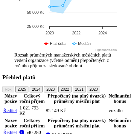
50 000 Kč
25 000 Kč
2020
2022
2024
Plat šéfa
Medián
Highcharts.com
Rozsah průměrných manažerských měsíčních platů
vedení organizace (včetně odměn) přepočtených z
ročního příjmu za sledované období
Přehled platů
Rok
2025
2024
2023
2022
2021
2020
Název
Celkový
Přepočtený (na plný úvazek)
Nefinanční
pozice
roční příjem
průměrný měsíční plat
bonus
1 021 793
Ředitel
85 149 Kč
vozidlo
Kč
Název
Celkový
Přepočtený (na plný úvazek)
Nefinanční
pozice
roční příjem
průměrný měsíční plat
bonus
Ředitel
540 280