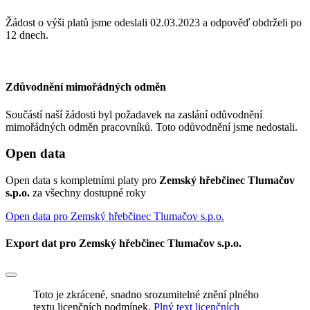
Žádost o výši platů jsme odeslali 02.03.2023
a odpověď obdrželi po
12 dnech.
Zdůvodnění mimořádných odměn
Součástí naší žádosti byl požadavek na zaslání odůvodnění
mimořádných odměn pracovníků. Toto odůvodnění jsme nedostali.
Open data
Open data s kompletními platy pro
Zemský hřebčinec Tlumačov
s.p.o.
za všechny dostupné roky
Open data pro Zemský hřebčinec Tlumačov s.p.o.
Export dat pro Zemský hřebčinec Tlumačov s.p.o.
Toto je zkrácené, snadno srozumitelné znění plného
textu licenčních podmínek.
Plný text licenčních