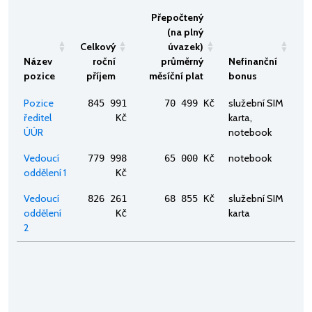
Přepočtený
(na plný
Celkový
úvazek)
Název
roční
průměrný
Nefinanční
pozice
příjem
měsíční plat
bonus
Pozice
služební SIM
845 991
70 499 Kč
ředitel
karta,
Kč
ÚÚR
notebook
Vedoucí
notebook
779 998
65 000 Kč
oddělení 1
Kč
Vedoucí
služební SIM
826 261
68 855 Kč
oddělení
karta
Kč
2