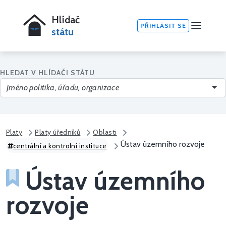
Hlídač
PŘIHLÁSIT SE
státu
HLEDAT V HLÍDAČI STÁTU
Platy
Platy úředníků
Oblasti
Ústav územního rozvoje
centrální a kontrolní instituce
Ústav územního
rozvoje