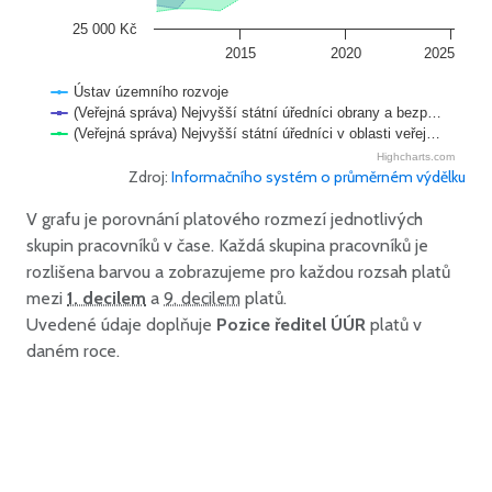
25 000 Kč
2015
2020
2025
Ústav územního rozvoje
(Veřejná správa) Nejvyšší státní úředníci obrany a bezp…
(Veřejná správa) Nejvyšší státní úředníci v oblasti veřej…
Highcharts.com
Zdroj:
Informačního systém o průměrném výdělku
V grafu je porovnání platového rozmezí jednotlivých
skupin pracovníků v čase. Každá skupina pracovníků je
rozlišena barvou a zobrazujeme pro každou rozsah platů
mezi
1. decilem
a
9. decilem
platů.
Uvedené údaje doplňuje
Pozice ředitel ÚÚR
platů v
daném roce.