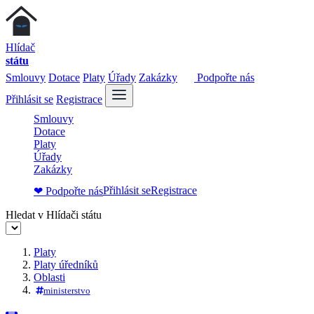
Hlídač
státu
Smlouvy
Dotace
Platy
Úřady
Zakázky
Podpořte nás
Přihlásit se
Registrace
Smlouvy
Dotace
Platy
Úřady
Zakázky
Přihlásit se
Registrace
❤ Podpořte nás
Hledat v Hlídači státu
Platy
Platy úředníků
Oblasti
ministerstvo