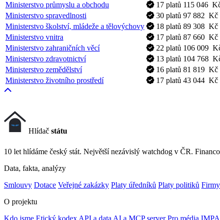
Ministerstvo průmyslu a obchodu
17 platů
115 046 Kč
Ministerstvo spravedlnosti
30 platů
97 882 Kč 
Ministerstvo školství, mládeže a tělovýchovy
18 platů
89 308 Kč 
Ministerstvo vnitra
17 platů
87 660 Kč 
Ministerstvo zahraničních věcí
22 platů
106 009 Kč
Ministerstvo zdravotnictví
13 platů
104 768 Kč
Ministerstvo zemědělství
16 platů
81 819 Kč 
Ministerstvo životního prostředí
17 platů
43 044 Kč 
Hlídač
státu
10 let hlídáme český stát. Největší nezávislý watchdog v ČR. Financo
Data, fakta, analýzy
Smlouvy
Dotace
Veřejné zakázky
Platy úředníků
Platy politiků
Firmy
O projektu
Kdo jsme
Etický kodex
API a data
AI a MCP server
Pro média
IMPA