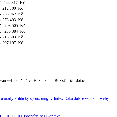
 - 199 817 Kč
- 212 800 Kč
- 238 962 Kč
- 273 493 Kč
 - 208 505 Kč
 - 285 384 Kč
- 218 303 Kč
- 207 197 Kč
ván výhradně dárci. Bez reklam. Bez státních dotací.
 a úřady
Politický sponzoring
K-Index
Další databáze
Státní weby
CT REPORT
Podpořte nás
Kontakt