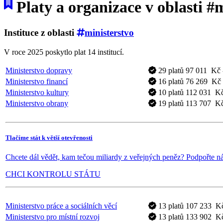
Platy a organizace v oblasti #
Instituce z oblasti
ministerstvo
V roce 2025 poskytlo plat 14 institucí.
Ministerstvo dopravy
29 platů
97 011 Kč 
Ministerstvo financí
16 platů
76 269 Kč 
Ministerstvo kultury
10 platů
112 031 Kč
Ministerstvo obrany
19 platů
113 707 Kč
Tlačíme stát k větší otevřenosti
Chcete dál vědět, kam tečou miliardy z veřejných peněz? Podpořte ná
CHCI KONTROLU STÁTU
Ministerstvo práce a sociálních věcí
13 platů
107 233 Kč
Ministerstvo pro místní rozvoj
13 platů
133 902 Kč