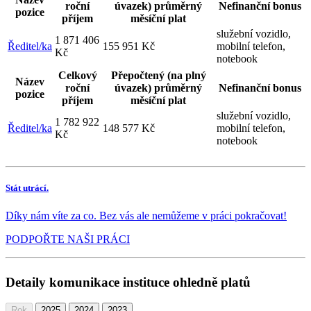
roční
úvazek) průměrný
Nefinanční bonus
pozice
příjem
měsíční plat
služební vozidlo,
1 871 406
Ředitel/ka
155 951 Kč
mobilní telefon,
Kč
notebook
Celkový
Přepočtený (na plný
Název
roční
úvazek) průměrný
Nefinanční bonus
pozice
příjem
měsíční plat
služební vozidlo,
1 782 922
Ředitel/ka
148 577 Kč
mobilní telefon,
Kč
notebook
Stát utrácí.
Díky nám víte za co. Bez vás ale nemůžeme v práci pokračovat!
PODPOŘTE NAŠI PRÁCI
Detaily komunikace instituce ohledně platů
Rok
2025
2024
2023