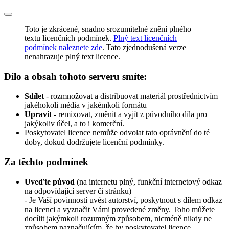
Toto je zkrácené, snadno srozumitelné znění plného
textu licenčních podmínek.
Plný text licenčních
podmínek naleznete zde
. Tato zjednodušená verze
nenahrazuje plný text licence.
Dílo a obsah tohoto serveru smíte:
Sdílet
- rozmnožovat a distribuovat materiál prostřednictvím
jakéhokoli média v jakémkoli formátu
Upravit
- remixovat, změnit a vyjít z původního díla pro
jakýkoliv účel, a to i komerční.
Poskytovatel licence nemůže odvolat tato oprávnění do té
doby, dokud dodržujete licenční podmínky.
Za těchto podmínek
Uveďte původ
(na internetu plný, funkční internetový odkaz
na odpovídající server či stránku)
- Je Vaší povinností uvést autorství, poskytnout s dílem odkaz
na licenci a vyznačit Vámi provedené změny. Toho můžete
docílit jakýmkoli rozumným způsobem, nicméně nikdy ne
způsobem naznačujícím, že by poskytovatel licence