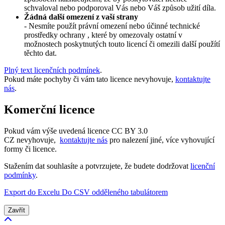
schvaloval nebo podporoval Vás nebo Váš způsob užití díla.
Žádná další omezení z vaší strany
- Nesmíte použít právní omezení nebo účinné technické
prostředky ochrany , které by omezovaly ostatní v
možnostech poskytnutých touto licencí či omezili další použítí
těchto dat.
Plný text licenčních podmínek
.
Pokud máte pochyby či vám tato licence nevyhovuje,
kontaktujte
nás
.
Komerční licence
Pokud vám výše uvedená licence CC BY 3.0
CZ nevyhovuje,
kontaktujte nás
pro nalezení jiné, více vyhovující
formy či licence.
Stažením dat souhlasíte a potvrzujete, že budete dodržovat
licenční
podmínky
.
Export do Excelu
Do CSV odděleného tabulátorem
Zavřít