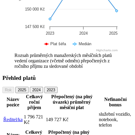
150 000 Kč
147 500 Kč
2023
2024
2025
Plat šéfa
Medián
Highcharts.com
Rozsah průměrných manažerských měsíčních platů
vedení organizace (včetně odměn) přepočtených z
ročního příjmu za sledované období
Přehled platů
Rok
2025
2024
2023
Celkový
Přepočtený (na plný
Název
Nefinanční
roční
úvazek) průměrný
pozice
bonus
příjem
měsíční plat
služební vozidlo,
1 796 721
Ředitel/ka
149 727 Kč
notebook,
Kč
telefon
Celkový
Přepočtený (na plný
Název