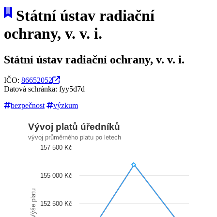
Státní ústav radiační
ochrany, v. v. i.
Státní ústav radiační ochrany, v. v. i.
IČO:
86652052
Datová schránka: fyy5d7d
bezpečnost
výzkum
Vývoj platů úředníků
vývoj průměrného platu po letech
157 500 Kč
155 000 Kč
Výše platu
152 500 Kč