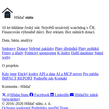
Hlídač
státu
10 let hlídáme český stát. Největší nezávislý watchdog v ČR.
Financován výhradně dárci. Bez reklam. Bez státních dotací.
Data, fakta, analýzy
Smlouvy
Dotace
Veřejné zakázky
Platy úředníků
Platy politiků
Firmy a úřady
Politický sponzoring
K-Index
Další databáze
Státní
weby
O projektu
Kdo jsme
Etický kodex
API a data
AI a MCP server
Pro média
IMPACT REPORT
Podpořte nás
Kontakt
Komunita - Hlídač
@HlidacStatu
Facebook
LinkedIn
Hlídačův pátek
(newsletter)
© 2016–2026 Hlídač státu, z. ú.
Ochrana soukromí
Podmínky použití
Team