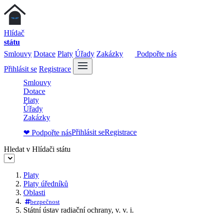
Hlídač
státu
Smlouvy
Dotace
Platy
Úřady
Zakázky
Podpořte nás
Přihlásit se
Registrace
Smlouvy
Dotace
Platy
Úřady
Zakázky
Přihlásit se
Registrace
❤ Podpořte nás
Hledat v Hlídači státu
Platy
Platy úředníků
Oblasti
bezpečnost
Státní ústav radiační ochrany, v. v. i.