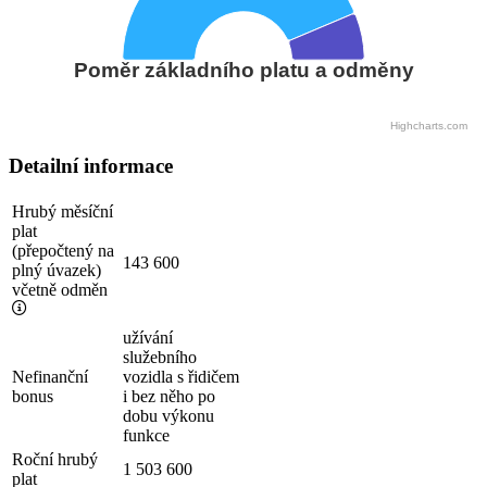
Poměr základního platu a odměny
Highcharts.com
Detailní informace
Hrubý měsíční
plat
(přepočtený na
143 600
plný úvazek)
včetně odměn
užívání
služebního
Nefinanční
vozidla s řidičem
bonus
i bez něho po
dobu výkonu
funkce
Roční hrubý
1 503 600
plat