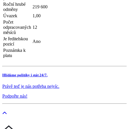
Roční hrubé
219 600
odměny
Úvazek
1,00
Počet
odpracovaných
12
měsíců
Je ředitelskou
Ano
pozicí
Poznámka k
platu
Hlídáme politiky i stát 24/7.
Právě teď je nás potřeba nejvíc.
Podpořte nás!