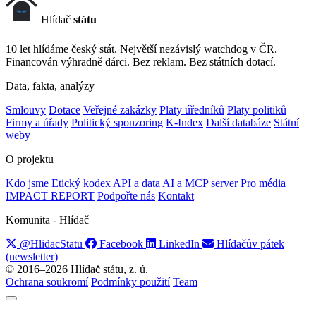
Hlídač
státu
10 let hlídáme český stát. Největší nezávislý watchdog v ČR.
Financován výhradně dárci. Bez reklam. Bez státních dotací.
Data, fakta, analýzy
Smlouvy
Dotace
Veřejné zakázky
Platy úředníků
Platy politiků
Firmy a úřady
Politický sponzoring
K-Index
Další databáze
Státní
weby
O projektu
Kdo jsme
Etický kodex
API a data
AI a MCP server
Pro média
IMPACT REPORT
Podpořte nás
Kontakt
Komunita - Hlídač
@HlidacStatu
Facebook
LinkedIn
Hlídačův pátek
(newsletter)
© 2016–2026 Hlídač státu, z. ú.
Ochrana soukromí
Podmínky použití
Team