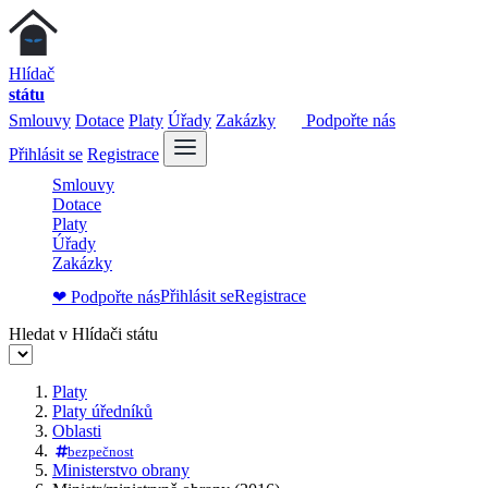
Hlídač
státu
Smlouvy
Dotace
Platy
Úřady
Zakázky
Podpořte nás
Přihlásit se
Registrace
Smlouvy
Dotace
Platy
Úřady
Zakázky
Přihlásit se
Registrace
❤ Podpořte nás
Hledat v Hlídači státu
Platy
Platy úředníků
Oblasti
bezpečnost
Ministerstvo obrany