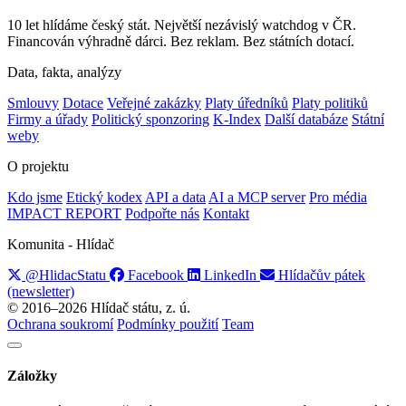
10 let hlídáme český stát. Největší nezávislý watchdog v ČR.
Financován výhradně dárci. Bez reklam. Bez státních dotací.
Data, fakta, analýzy
Smlouvy
Dotace
Veřejné zakázky
Platy úředníků
Platy politiků
Firmy a úřady
Politický sponzoring
K-Index
Další databáze
Státní
weby
O projektu
Kdo jsme
Etický kodex
API a data
AI a MCP server
Pro média
IMPACT REPORT
Podpořte nás
Kontakt
Komunita - Hlídač
@HlidacStatu
Facebook
LinkedIn
Hlídačův pátek
(newsletter)
© 2016–2026 Hlídač státu, z. ú.
Ochrana soukromí
Podmínky použití
Team
Záložky