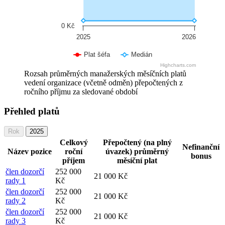
0 Kč
2025
2026
Plat šéfa
Medián
Highcharts.com
Rozsah průměrných manažerských měsíčních platů
vedení organizace (včetně odměn) přepočtených z
ročního příjmu za sledované období
Přehled platů
Rok
2025
Celkový
Přepočtený (na plný
Nefinanční
Název pozice
roční
úvazek) průměrný
bonus
příjem
měsíční plat
člen dozorčí
252 000
21 000 Kč
rady 1
Kč
člen dozorčí
252 000
21 000 Kč
rady 2
Kč
člen dozorčí
252 000
21 000 Kč
rady 3
Kč