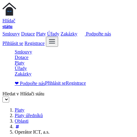
Hlídač
státu
Smlouvy
Dotace
Platy
Úřady
Zakázky
Podpořte nás
Přihlásit se
Registrace
Smlouvy
Dotace
Platy
Úřady
Zakázky
Přihlásit se
Registrace
❤ Podpořte nás
Hledat v Hlídači státu
Platy
Platy úředníků
Oblasti
Operátor ICT, a.s.