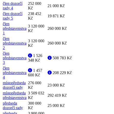
člen dozorčí
252 000
21 000 Kč
rady 4
Kč
člen dozorčí
238 452
19 871 Kč
rady 5
Kč
člen
3 120 000
představenstva
260 000 Kč
Kč
1
člen
3 120 000
představenstva
260 000 Kč
Kč
2
člen
1 526
představenstva
508 783 Kč
348 Kč
3
člen
1 457
představenstva
208 229 Kč
600 Kč
4
místopředseda
276 000
23 000 Kč
dozorčí rady
Kč
místopředseda
3 509 032
292 419 Kč
představenstva
Kč
předseda
300 000
25 000 Kč
dozorčí rady
Kč
předseda
3 900 000