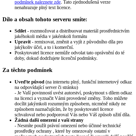
podmínek naleznete zde
. Tato zjednodušená verze
nenahrazuje plný text licence.
Dílo a obsah tohoto serveru smíte:
Sdílet
- rozmnožovat a distribuovat materiál prostřednictvím
jakéhokoli média v jakémkoli formátu
Upravit
- remixovat, změnit a vyjít z původního díla pro
jakýkoliv účel, a to i komerční.
Poskytovatel licence nemůže odvolat tato oprávnění do té
doby, dokud dodržujete licenční podmínky.
Za těchto podmínek
Uveďte původ
(na internetu plný, funkční internetový odkaz
na odpovídající server či stránku)
- Je Vaší povinností uvést autorství, poskytnout s dílem odkaz
na licenci a vyznačit Vámi provedené změny. Toho můžete
docílit jakýmkoli rozumným způsobem, nicméně nikdy ne
způsobem naznačujícím, že by poskytovatel licence
schvaloval nebo podporoval Vás nebo Váš způsob užití díla.
Žádná další omezení z vaší strany
- Nesmíte použít právní omezení nebo účinné technické
prostředky ochrany , které by omezovaly ostatní v