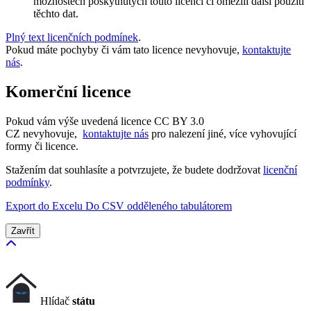
možnostech poskytnutých touto licencí či omezili další použítí
těchto dat.
Plný text licenčních podmínek
.
Pokud máte pochyby či vám tato licence nevyhovuje,
kontaktujte
nás
.
Komerční licence
Pokud vám výše uvedená licence CC BY 3.0
CZ nevyhovuje,
kontaktujte nás
pro nalezení jiné, více vyhovující
formy či licence.
Stažením dat souhlasíte a potvrzujete, že budete dodržovat
licenční
podmínky
.
Export do Excelu
Do CSV odděleného tabulátorem
Zavřít
Hlídač
státu