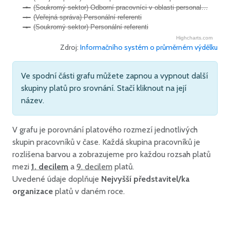
(Soukromý sektor) Odborní pracovníci v oblasti personal…
(Veřejná správa) Personální referenti
(Soukromý sektor) Personální referenti
Highcharts.com
Zdroj:
Informačního systém o průměrném výdělku
Ve spodní části grafu můžete zapnou a vypnout další
skupiny platů pro srovnání. Stačí kliknout na její
název.
V grafu je porovnání platového rozmezí jednotlivých
skupin pracovníků v čase. Každá skupina pracovníků je
rozlišena barvou a zobrazujeme pro každou rozsah platů
mezi
1. decilem
a
9. decilem
platů.
Uvedené údaje doplňuje
Nejvyšší představitel/ka
organizace
platů v daném roce.