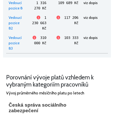
Vedoucí
viz dopis
1 316
109 689 Kč
pozice 8
270 Kč
Vedoucí
viz dopis
1
117 206
pozice
230 663
Kč
82
Kč
Vedoucí
viz dopis
310
103 333
pozice
000 Kč
Kč
83
Porovnání vývoje platů vzhledem k
vybraným kategoriím pracovníků
Vývoj průměrného měsíčního platu po letech
Česká správa sociálního
zabezpečení