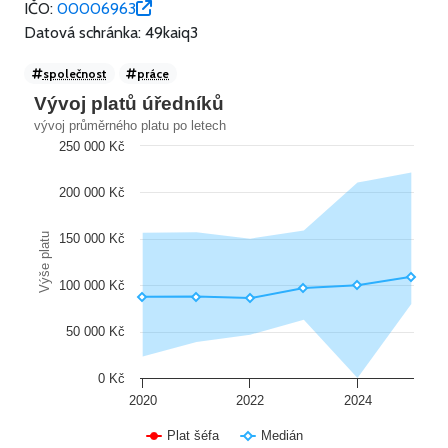
IČO:
00006963
Datová schránka: 49kaiq3
společnost
práce
Vývoj platů úředníků
vývoj průměrného platu po letech
250 000 Kč
200 000 Kč
Výše platu
150 000 Kč
100 000 Kč
50 000 Kč
0 Kč
2020
2022
2024
Plat šéfa
Medián