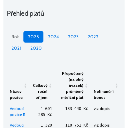
Přehled platů
Rok
2025
2024
2023
2022
2021
2020
Přepočtený
(na plný
Celkový
úvazek)
Název
roční
průměrný
Nefinanční
pozice
příjem
měsíční plat
bonus
Vedoucí
viz dopis
1 601
133 440 Kč
pozice 11
285 Kč
Vedoucí
viz dopis
1 329
110 751 Kč