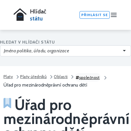
Hlídač
PŘIHLÁSIT SE
státu
HLEDAT V HLÍDAČI STÁTU
Platy
Platy úředníků
Oblasti
společnost
Úřad pro mezinárodněprávní ochranu dětí
Úřad pro
mezinárodněprávní