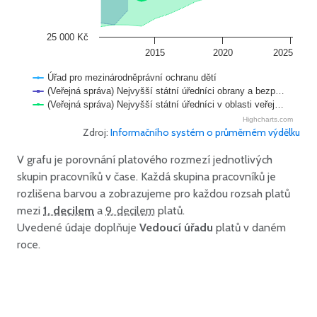
25 000 Kč
2015
2020
2025
Úřad pro mezinárodněprávní ochranu dětí
(Veřejná správa) Nejvyšší státní úředníci obrany a bezp…
(Veřejná správa) Nejvyšší státní úředníci v oblasti veřej…
Highcharts.com
Zdroj:
Informačního systém o průměrném výdělku
V grafu je porovnání platového rozmezí jednotlivých
skupin pracovníků v čase. Každá skupina pracovníků je
rozlišena barvou a zobrazujeme pro každou rozsah platů
mezi
1. decilem
a
9. decilem
platů.
Uvedené údaje doplňuje
Vedoucí úřadu
platů v daném
roce.