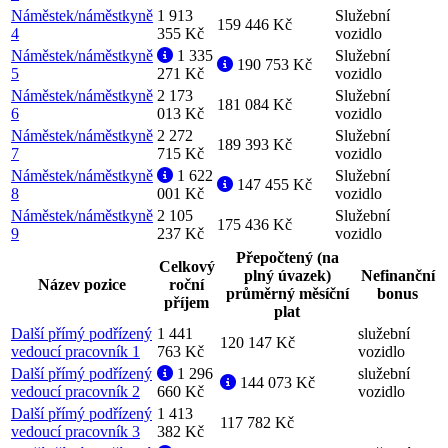
Náměstek/náměstkyně
1 913
Služební
159 446 Kč
4
355 Kč
vozidlo
Náměstek/náměstkyně
1 335
Služební
190 753 Kč
5
271 Kč
vozidlo
Náměstek/náměstkyně
2 173
Služební
181 084 Kč
6
013 Kč
vozidlo
Náměstek/náměstkyně
2 272
Služební
189 393 Kč
7
715 Kč
vozidlo
Náměstek/náměstkyně
1 622
Služební
147 455 Kč
8
001 Kč
vozidlo
Náměstek/náměstkyně
2 105
Služební
175 436 Kč
9
237 Kč
vozidlo
Přepočtený (na
Celkový
plný úvazek)
Nefinanční
Název pozice
roční
průměrný měsíční
bonus
příjem
plat
Další přímý podřízený
1 441
služební
120 147 Kč
vedoucí pracovník 1
763 Kč
vozidlo
Další přímý podřízený
1 296
služební
144 073 Kč
vedoucí pracovník 2
660 Kč
vozidlo
Další přímý podřízený
1 413
117 782 Kč
vedoucí pracovník 3
382 Kč