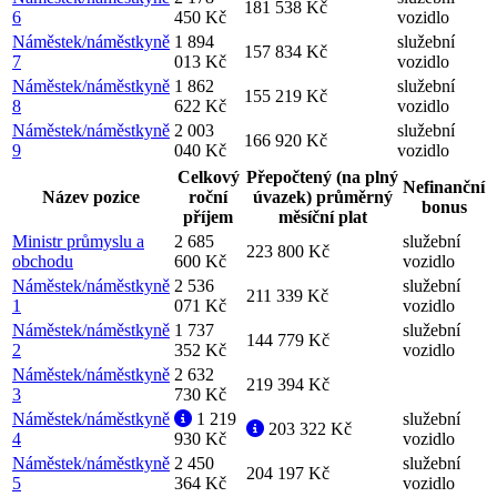
181 538 Kč
6
450 Kč
vozidlo
Náměstek/náměstkyně
1 894
služební
157 834 Kč
7
013 Kč
vozidlo
Náměstek/náměstkyně
1 862
služební
155 219 Kč
8
622 Kč
vozidlo
Náměstek/náměstkyně
2 003
služební
166 920 Kč
9
040 Kč
vozidlo
Celkový
Přepočtený (na plný
Nefinanční
Název pozice
roční
úvazek) průměrný
bonus
příjem
měsíční plat
Ministr průmyslu a
2 685
služební
223 800 Kč
obchodu
600 Kč
vozidlo
Náměstek/náměstkyně
2 536
služební
211 339 Kč
1
071 Kč
vozidlo
Náměstek/náměstkyně
1 737
služební
144 779 Kč
2
352 Kč
vozidlo
Náměstek/náměstkyně
2 632
219 394 Kč
3
730 Kč
Náměstek/náměstkyně
1 219
služební
203 322 Kč
4
930 Kč
vozidlo
Náměstek/náměstkyně
2 450
služební
204 197 Kč
5
364 Kč
vozidlo