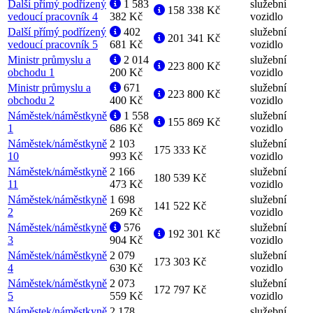
Další přímý podřízený
1 583
služební
158 338 Kč
vedoucí pracovník 4
382 Kč
vozidlo
Další přímý podřízený
402
služební
201 341 Kč
vedoucí pracovník 5
681 Kč
vozidlo
Ministr průmyslu a
2 014
služební
223 800 Kč
obchodu 1
200 Kč
vozidlo
Ministr průmyslu a
671
služební
223 800 Kč
obchodu 2
400 Kč
vozidlo
Náměstek/náměstkyně
1 558
služební
155 869 Kč
1
686 Kč
vozidlo
Náměstek/náměstkyně
2 103
služební
175 333 Kč
10
993 Kč
vozidlo
Náměstek/náměstkyně
2 166
služební
180 539 Kč
11
473 Kč
vozidlo
Náměstek/náměstkyně
1 698
služební
141 522 Kč
2
269 Kč
vozidlo
Náměstek/náměstkyně
576
služební
192 301 Kč
3
904 Kč
vozidlo
Náměstek/náměstkyně
2 079
služební
173 303 Kč
4
630 Kč
vozidlo
Náměstek/náměstkyně
2 073
služební
172 797 Kč
5
559 Kč
vozidlo
Náměstek/náměstkyně
2 178
služební