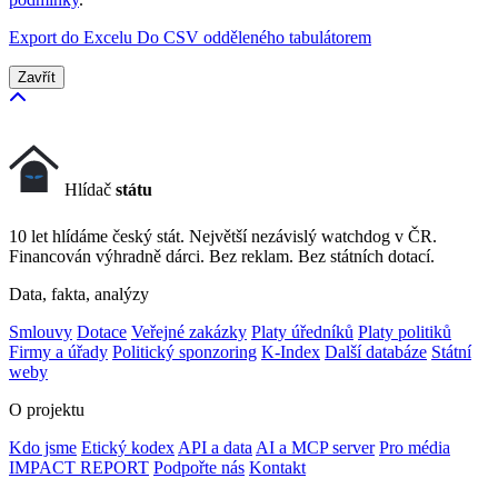
Export do Excelu
Do CSV odděleného tabulátorem
Zavřít
Hlídač
státu
10 let hlídáme český stát. Největší nezávislý watchdog v ČR.
Financován výhradně dárci. Bez reklam. Bez státních dotací.
Data, fakta, analýzy
Smlouvy
Dotace
Veřejné zakázky
Platy úředníků
Platy politiků
Firmy a úřady
Politický sponzoring
K-Index
Další databáze
Státní
weby
O projektu
Kdo jsme
Etický kodex
API a data
AI a MCP server
Pro média
IMPACT REPORT
Podpořte nás
Kontakt