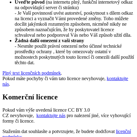
Uveďte původ
(na internetu plný, funkční internetový odkaz
na odpovídající server či stránku)
- Je Vaší povinností uvést autorství, poskytnout s dílem odkaz
na licenci a vyznačit Vámi provedené změny. Toho můžete
docílit jakýmkoli rozumným způsobem, nicméně nikdy ne
způsobem naznačujícím, že by poskytovatel licence
schvaloval nebo podporoval Vás nebo Váš způsob užití díla.
Žádná další omezení z vaší strany
- Nesmíte použít právní omezení nebo účinné technické
prostředky ochrany , které by omezovaly ostatní v
možnostech poskytnutých touto licencí či omezili další použítí
těchto dat.
Plný text licenčních podmínek
.
Pokud máte pochyby či vám tato licence nevyhovuje,
kontaktujte
nás
.
Komerční licence
Pokud vám výše uvedená licence CC BY 3.0
CZ nevyhovuje,
kontaktujte nás
pro nalezení jiné, více vyhovující
formy či licence.
Stažením dat souhlasíte a potvrzujete, že budete dodržovat
licenční
podmínky
.