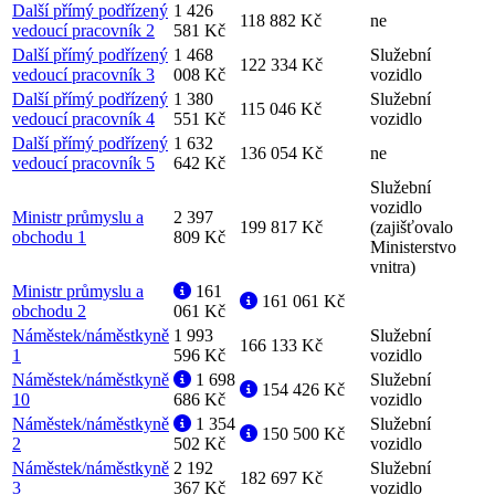
Další přímý podřízený
1 426
118 882 Kč
ne
vedoucí pracovník 2
581 Kč
Další přímý podřízený
1 468
Služební
122 334 Kč
vedoucí pracovník 3
008 Kč
vozidlo
Další přímý podřízený
1 380
Služební
115 046 Kč
vedoucí pracovník 4
551 Kč
vozidlo
Další přímý podřízený
1 632
136 054 Kč
ne
vedoucí pracovník 5
642 Kč
Služební
vozidlo
Ministr průmyslu a
2 397
199 817 Kč
(zajišťovalo
obchodu 1
809 Kč
Ministerstvo
vnitra)
Ministr průmyslu a
161
161 061 Kč
obchodu 2
061 Kč
Náměstek/náměstkyně
1 993
Služební
166 133 Kč
1
596 Kč
vozidlo
Náměstek/náměstkyně
1 698
Služební
154 426 Kč
10
686 Kč
vozidlo
Náměstek/náměstkyně
1 354
Služební
150 500 Kč
2
502 Kč
vozidlo
Náměstek/náměstkyně
2 192
Služební
182 697 Kč
3
367 Kč
vozidlo