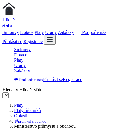
Hlídač
státu
Smlouvy
Dotace
Platy
Úřady
Zakázky
Podpořte nás
Přihlásit se
Registrace
Smlouvy
Dotace
Platy
Úřady
Zakázky
Přihlásit se
Registrace
❤ Podpořte nás
Hledat v Hlídači státu
Platy
Platy úředníků
Oblasti
průmysl a obchod
Ministerstvo průmyslu a obchodu