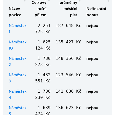
Celkový
průměrný
Název
roční
měsíční
Nefinanční
pozice
příjem
plat
bonus
Náměstek
2 251
187 648 Kč
nejsou
1
775 Kč
Náměstek
1 625
135 427 Kč
nejsou
10
124 Kč
Náměstek
1 780
148 356 Kč
nejsou
2
273 Kč
Náměstek
1 482
123 546 Kč
nejsou
3
551 Kč
Náměstek
1 700
141 686 Kč
nejsou
4
230 Kč
Náměstek
1 639
136 623 Kč
nejsou
5
474 Kč