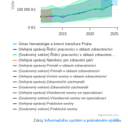
Výše platu
100 000 Kč
0 Kč
2015
2020
2025
Ústav hematologie a krevní transfuze Praha
(Veřejná správa) Řídící pracovníci v oblasti zdravotnictví
(Soukromý sektor) Řídící pracovníci v oblasti zdravotnic…
(Veřejná správa) Náměstci pro zdravotní péči
(Veřejná správa) Primáři v oblasti zdravotnictví
(Soukromý sektor) Primáři v oblasti zdravotnictví
(Veřejná správa) Vrchní sestry v oblasti zdravotnictví
(Veřejná správa) Zdravotničtí záchranáři
(Soukromý sektor) Zdravotničtí záchranáři
(Veřejná správa) Všeobecné sestry se specializací
(Soukromý sektor) Všeobecné sestry se specializací
(Veřejná správa) Praktické sestry
(Soukromý sektor) Praktické sestry
Highcharts.com
Zdroj:
Informačního systém o průměrném výdělku