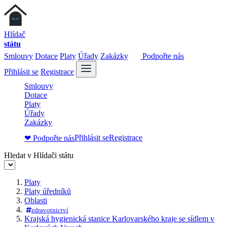
Hlídač
státu
Smlouvy
Dotace
Platy
Úřady
Zakázky
Podpořte nás
Přihlásit se
Registrace
Smlouvy
Dotace
Platy
Úřady
Zakázky
Přihlásit se
Registrace
❤ Podpořte nás
Hledat v Hlídači státu
Platy
Platy úředníků
Oblasti
zdravotnictví
Krajská hygienická stanice Karlovarského kraje se sídlem v