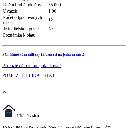
Roční hrubé odměny
55 000
Úvazek
1,00
Počet odpracovaných
12
měsíců
Je ředitelskou pozicí
Ne
Poznámka k platu
Přinášíme vám miliony informací na jednom místě.
Pomozte nám v tom pokračovat!
POMOZTE HLÍDAT STÁT
Hlídač
státu
10 let hlídáme český stát. Největší nezávislý watchdog v ČR.