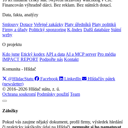
Financován výhradně dárci. Bez reklam. Bez státních dotací.
Data, fakta, analýzy
Smlouvy
Dotace
Veřejné zakázky
Platy úředníků
Platy politiků
Firmy a úřady
Politický sponzoring
K-Index
Další databáze
Státní
weby
O projektu
Kdo jsme
Etický kodex
API a data
AI a MCP server
Pro média
IMPACT REPORT
Podpořte nás
Kontakt
Komunita - Hlídač
@HlidacStatu
Facebook
LinkedIn
Hlídačův pátek
(newsletter)
© 2016–2026 Hlídač státu, z. ú.
Ochrana soukromí
Podmínky použití
Team
Záložky
Pokud vás zaujme nějaký dokument, profil firmy, výsledek hledání
či prakticky jakýkoliv údaj na Hlídači,
nemusíte si ho pamatovat
.