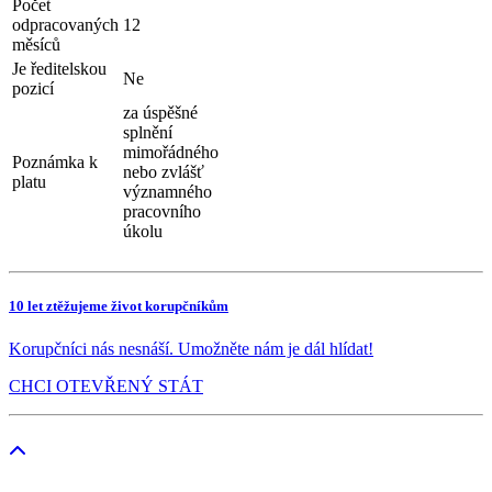
Počet
odpracovaných
12
měsíců
Je ředitelskou
Ne
pozicí
za úspěšné
splnění
mimořádného
Poznámka k
nebo zvlášť
platu
významného
pracovního
úkolu
10 let ztěžujeme život korupčníkům
Korupčníci nás nesnáší. Umožněte nám je dál hlídat!
CHCI OTEVŘENÝ STÁT