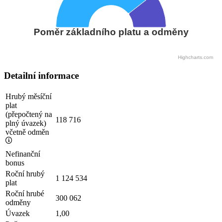
Poměr základního platu a odměny
Highcharts.com
Detailní informace
Hrubý měsíční
plat
(přepočtený na
118 716
plný úvazek)
včetně odměn
Nefinanční
bonus
Roční hrubý
1 124 534
plat
Roční hrubé
300 062
odměny
Úvazek
1,00