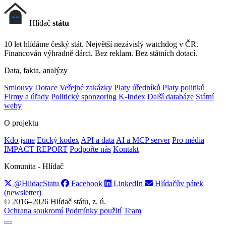
Hlídač
státu
10 let hlídáme český stát. Největší nezávislý watchdog v ČR.
Financován výhradně dárci. Bez reklam. Bez státních dotací.
Data, fakta, analýzy
Smlouvy
Dotace
Veřejné zakázky
Platy úředníků
Platy politiků
Firmy a úřady
Politický sponzoring
K-Index
Další databáze
Státní
weby
O projektu
Kdo jsme
Etický kodex
API a data
AI a MCP server
Pro média
IMPACT REPORT
Podpořte nás
Kontakt
Komunita - Hlídač
@HlidacStatu
Facebook
LinkedIn
Hlídačův pátek
(newsletter)
© 2016–2026 Hlídač státu, z. ú.
Ochrana soukromí
Podmínky použití
Team