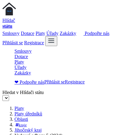
Hlídač
státu
Smlouvy
Dotace
Platy
Úřady
Zakázky
Podpořte nás
Přihlásit se
Registrace
Smlouvy
Dotace
Platy
Úřady
Zakázky
Přihlásit se
Registrace
❤ Podpořte nás
Hledat v Hlídači státu
Platy
Platy úředníků
Oblasti
kraje
Jihočeský kraj