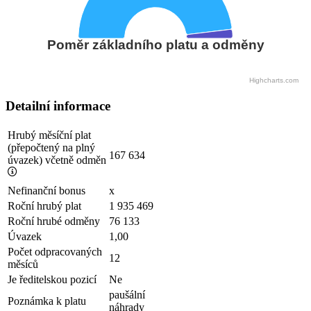
Poměr základního platu a odměny
Highcharts.com
Detailní informace
Hrubý měsíční plat
(přepočtený na plný
167 634
úvazek) včetně odměn
Nefinanční bonus
x
Roční hrubý plat
1 935 469
Roční hrubé odměny
76 133
Úvazek
1,00
Počet odpracovaných
12
měsíců
Je ředitelskou pozicí
Ne
paušální
Poznámka k platu
náhrady