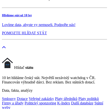
Hlídáme stát už 10 let
Lovíme data, abyste vy nemuseli. Podpořte nás!
POMOZTE HLÍDAT STÁT
Hlídač
státu
10 let hlídáme český stát. Největší nezávislý watchdog v ČR.
Financován výhradně dárci. Bez reklam. Bez státních dotací.
Data, fakta, analýzy
Smlouvy
Dotace
Veřejné zakázky
Platy úředníků
Platy politiků
Firmy a úřady
Politický sponzoring
K-Index
Další databáze
Státní
weby