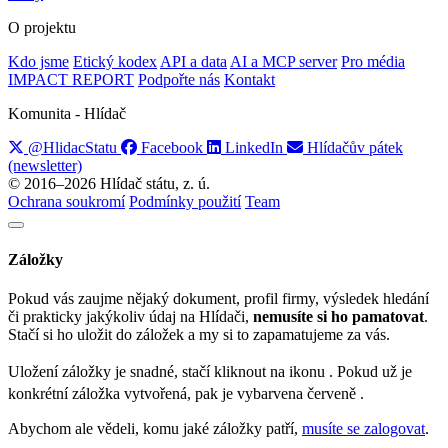
O projektu
Kdo jsme
Etický kodex
API a data
AI a MCP server
Pro média
IMPACT REPORT
Podpořte nás
Kontakt
Komunita - Hlídač
@HlidacStatu
Facebook
LinkedIn
Hlídačův pátek
(newsletter)
© 2016–2026 Hlídač státu, z. ú.
Ochrana soukromí
Podmínky použití
Team
Záložky
Pokud vás zaujme nějaký dokument, profil firmy, výsledek hledání
či prakticky jakýkoliv údaj na Hlídači,
nemusíte si ho pamatovat
.
Stačí si ho uložit do záložek a my si to zapamatujeme za vás.
Uložení záložky je snadné, stačí kliknout na ikonu
. Pokud už je
konkrétní záložka vytvořená, pak je vybarvena červeně
.
Abychom ale vědeli, komu jaké záložky patří,
musíte se zalogovat
.