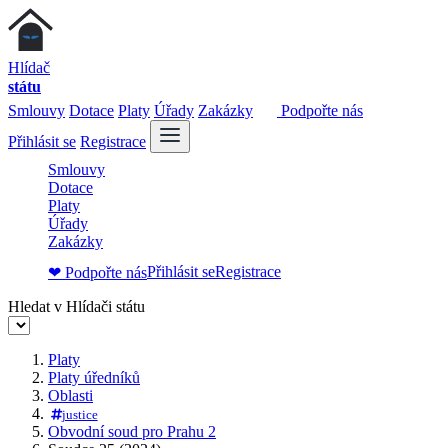
Hlídač
státu
Smlouvy
Dotace
Platy
Úřady
Zakázky
Podpořte nás
Přihlásit se
Registrace
Smlouvy
Dotace
Platy
Úřady
Zakázky
Přihlásit se
Registrace
❤ Podpořte nás
Hledat v Hlídači státu
Platy
Platy úředníků
Oblasti
justice
Obvodní soud pro Prahu 2