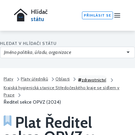
Hlídač
PŘIHLÁSIT SE
státu
HLEDAT V HLÍDAČI STÁTU
Platy
Platy úředníků
Oblasti
zdravotnictví
Krajská hygienická stanice Středočeského kraje se sídlem v
Praze
Ředitel sekce OPVZ (2024)
Plat Ředitel