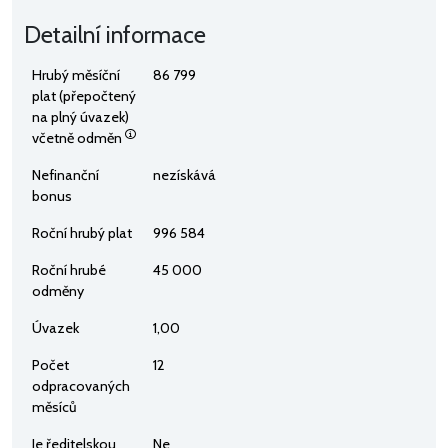
Detailní informace
Hrubý měsíční
86 799
plat (přepočtený
na plný úvazek)
včetně odměn
Nefinanční
nezískává
bonus
Roční hrubý plat
996 584
Roční hrubé
45 000
odměny
Úvazek
1,00
Počet
12
odpracovaných
měsíců
Je ředitelskou
Ne