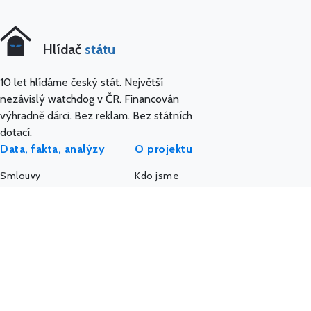
Hlídač
státu
10 let hlídáme český stát. Největší
nezávislý watchdog v ČR. Financován
výhradně dárci. Bez reklam. Bez státních
dotací.
Data, fakta, analýzy
O projektu
Smlouvy
Kdo jsme
Dotace
Etický kodex
Veřejné zakázky
API a data
Platy úředníků
AI a MCP server
Platy politiků
Pro média
Firmy a úřady
IMPACT REPORT
Politický sponzoring
Podpořte nás