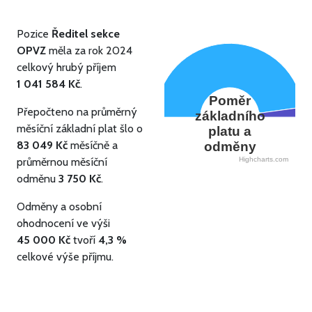
Pozice
Ředitel sekce
OPVZ
měla za rok 2024
celkový hrubý příjem
1 041 584 Kč
.
Poměr
Přepočteno na průměrný
základního
měsíční základní plat šlo o
platu a
83 049 Kč
měsíčně a
odměny
průměrnou měsíční
Highcharts.com
odměnu
3 750 Kč
.
Odměny a osobní
ohodnocení ve výši
45 000 Kč
tvoří
4,3 %
celkové výše příjmu.