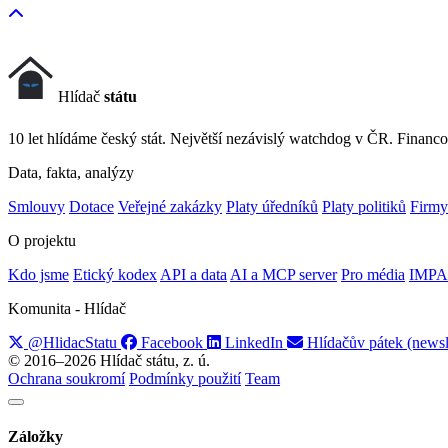
Hlídač
státu
10 let hlídáme český stát. Největší nezávislý watchdog v ČR. Financo
Data, fakta, analýzy
Smlouvy
Dotace
Veřejné zakázky
Platy úředníků
Platy politiků
Firmy
O projektu
Kdo jsme
Etický kodex
API a data
AI a MCP server
Pro média
IMPA
Komunita - Hlídač
@HlidacStatu
Facebook
LinkedIn
Hlídačův pátek (newsl
© 2016–2026 Hlídač státu, z. ú.
Ochrana soukromí
Podmínky použití
Team
Záložky