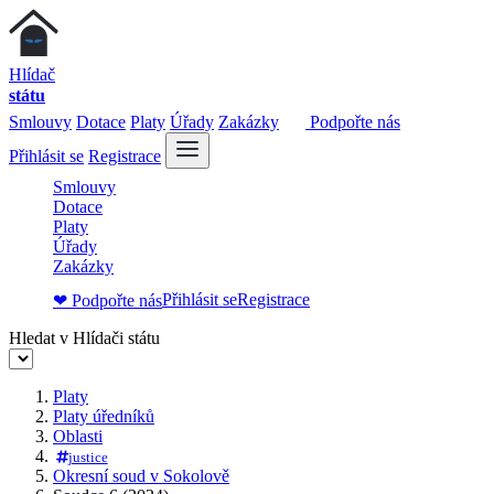
Hlídač
státu
Smlouvy
Dotace
Platy
Úřady
Zakázky
Podpořte nás
Přihlásit se
Registrace
Smlouvy
Dotace
Platy
Úřady
Zakázky
Přihlásit se
Registrace
❤ Podpořte nás
Hledat v Hlídači státu
Platy
Platy úředníků
Oblasti
justice
Okresní soud v Sokolově