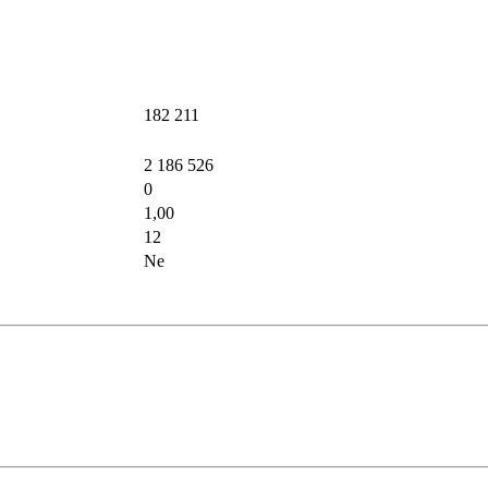
182 211
2 186 526
0
1,00
12
Ne