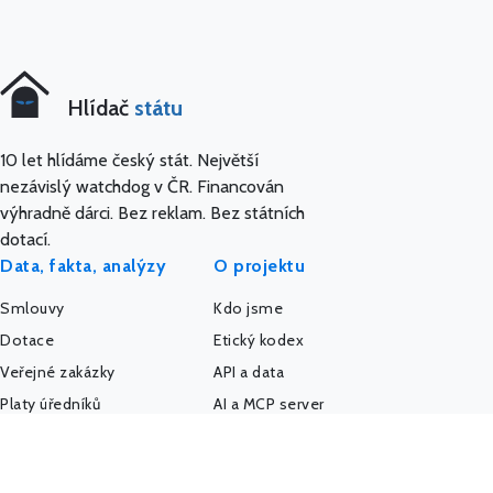
Hlídač
státu
10 let hlídáme český stát. Největší
nezávislý watchdog v ČR. Financován
výhradně dárci. Bez reklam. Bez státních
dotací.
Data, fakta, analýzy
O projektu
Smlouvy
Kdo jsme
Dotace
Etický kodex
Veřejné zakázky
API a data
Platy úředníků
AI a MCP server
Platy politiků
Pro média
Firmy a úřady
IMPACT REPORT