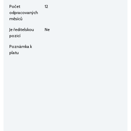
Počet
12
odpracovaných
měsíců
Je ředitelskou
Ne
pozicí
Poznámka k
platu