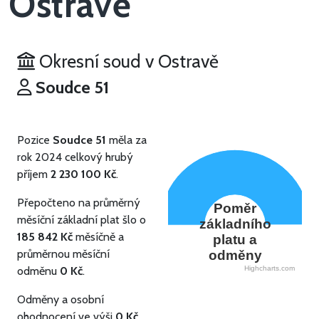
Ostravě
Okresní soud v Ostravě
Soudce 51
Pozice
Soudce 51
měla za
rok 2024 celkový hrubý
příjem
2 230 100 Kč
.
Přepočteno na průměrný
Poměr
měsíční základní plat šlo o
základního
185 842 Kč
měsíčně a
platu a
průměrnou měsíční
odměny
odměnu
0 Kč
.
Highcharts.com
Odměny a osobní
ohodnocení ve výši
0 Kč