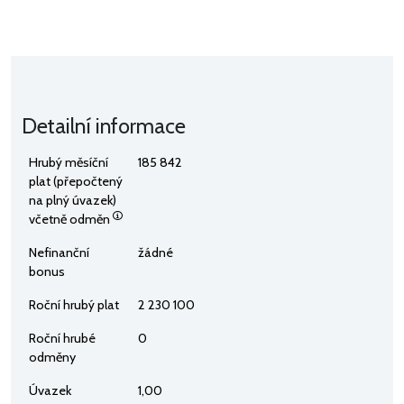
Detailní informace
Hrubý měsíční
185 842
plat (přepočtený
na plný úvazek)
včetně odměn
Nefinanční
žádné
bonus
Roční hrubý plat
2 230 100
Roční hrubé
0
odměny
Úvazek
1,00