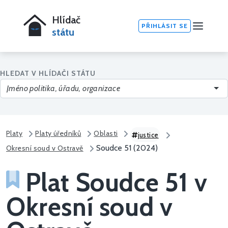
Hlídač
PŘIHLÁSIT SE
státu
HLEDAT V HLÍDAČI STÁTU
Platy
Platy úředníků
Oblasti
justice
Soudce 51 (2024)
Okresní soud v Ostravě
Plat Soudce 51 v
Okresní soud v