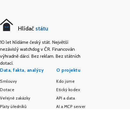
Hlídač
státu
10 let hlídáme český stát. Největší
nezávislý watchdog v ČR. Financován
výhradně dárci. Bez reklam. Bez státních
dotací.
Data, fakta, analýzy
O projektu
Smlouvy
Kdo jsme
Dotace
Etický kodex
Veřejné zakázky
API a data
Platy úředníků
AI a MCP server
Platy politiků
Pro média
Firmy a úřady
IMPACT REPORT