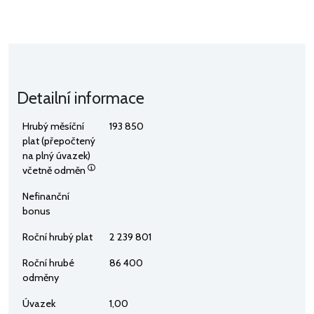
Detailní informace
Hrubý měsíční
193 850
plat (přepočtený
na plný úvazek)
včetně odměn
Nefinanční
bonus
Roční hrubý plat
2 239 801
Roční hrubé
86 400
odměny
Úvazek
1,00