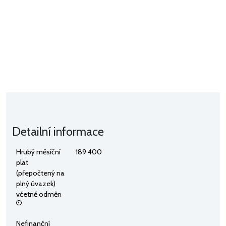
Detailní informace
Hrubý měsíční
189 400
plat
(přepočtený na
plný úvazek)
včetně odměn
Nefinanční