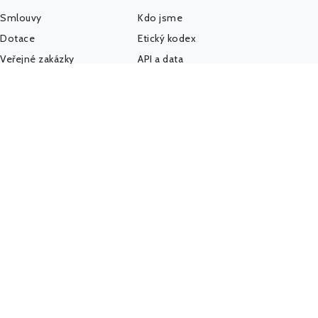
Smlouvy
Kdo jsme
Dotace
Etický kodex
Veřejné zakázky
API a data
Platy úředníků
AI a MCP server
Platy politiků
Pro média
Firmy a úřady
IMPACT REPORT
Politický sponzoring
Podpořte nás
K-Index
Kontakt
Další databáze
Státní weby
Komunita - Hlídač
@HlidacStatu
Facebook
LinkedIn
Hlídačův pátek