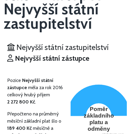
Nejvyšší státní
zastupitelství
Nejvyšší státní zastupitelství
Nejvyšší státní zástupce
Pozice
Nejvyšší státní
zástupce
měla za rok 2016
celkový hrubý příjem
2 272 800 Kč
.
Poměr
Přepočteno na průměrný
základního
měsíční základní plat šlo o
platu a
189 400 Kč
měsíčně a
odměny