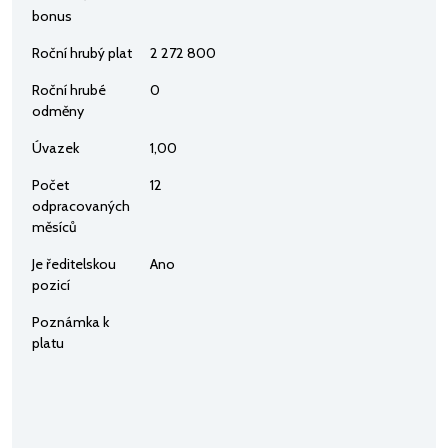
bonus
Roční hrubý plat
2 272 800
Roční hrubé
0
odměny
Úvazek
1,00
Počet
12
odpracovaných
měsíců
Je ředitelskou
Ano
pozicí
Poznámka k
platu