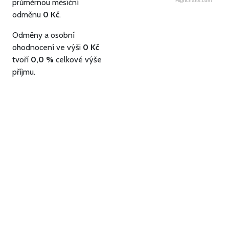
průměrnou měsíční
Highcharts.com
odměnu
0 Kč
.
Odměny a osobní
ohodnocení ve výši
0 Kč
tvoří
0,0 %
celkové výše
příjmu.