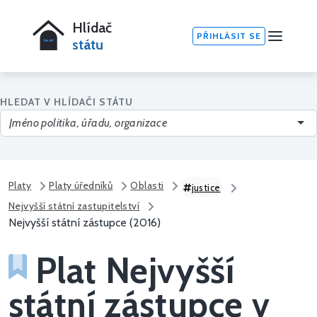
Hlídač
PŘIHLÁSIT SE
státu
HLEDAT V HLÍDAČI STÁTU
Platy
Platy úředníků
Oblasti
justice
Nejvyšší státní zastupitelství
Nejvyšší státní zástupce (2016)
Plat Nejvyšší
státní zástupce v