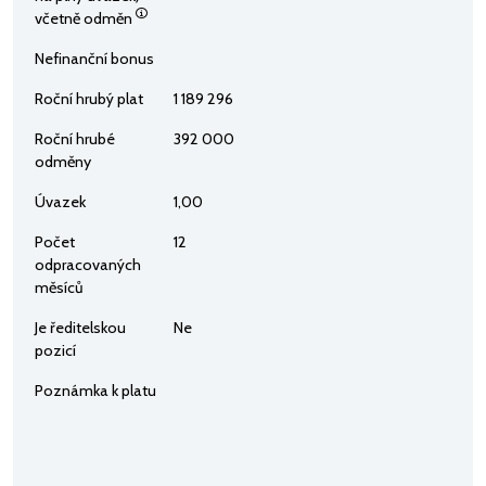
včetně odměn
Nefinanční bonus
Roční hrubý plat
1 189 296
Roční hrubé
392 000
odměny
Úvazek
1,00
Počet
12
odpracovaných
měsíců
Je ředitelskou
Ne
pozicí
Poznámka k platu