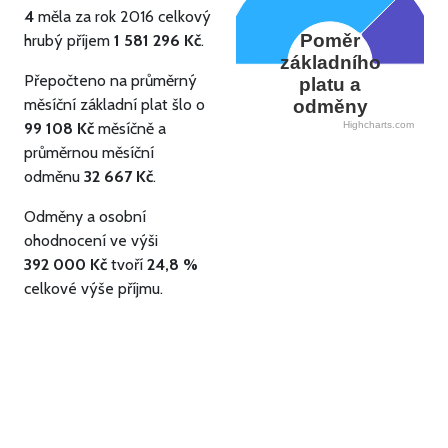
4
měla za rok 2016 celkový
Poměr
hrubý příjem
1 581 296 Kč
.
základního
Přepočteno na průměrný
platu a
měsíční základní plat šlo o
odměny
99 108 Kč
měsíčně a
Highcharts.com
průměrnou měsíční
odměnu
32 667 Kč
.
Odměny a osobní
ohodnocení ve výši
392 000 Kč
tvoří
24,8 %
celkové výše příjmu.