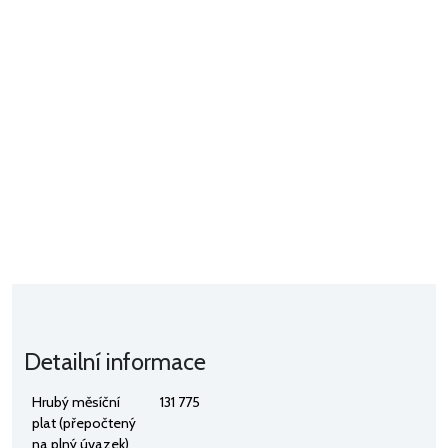
Detailní informace
Hrubý měsíční
131 775
plat (přepočtený
na plný úvazek)