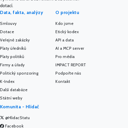
dotací.
Data, fakta, analýzy
O projektu
Smlouvy
Kdo jsme
Dotace
Etický kodex
Veřejné zakázky
API a data
Platy úředníků
AI a MCP server
Platy politiků
Pro média
Firmy a úřady
IMPACT REPORT
Politický sponzoring
Podpořte nás
K-Index
Kontakt
Další databáze
Státní weby
Komunita - Hlídač
@HlidacStatu
Facebook