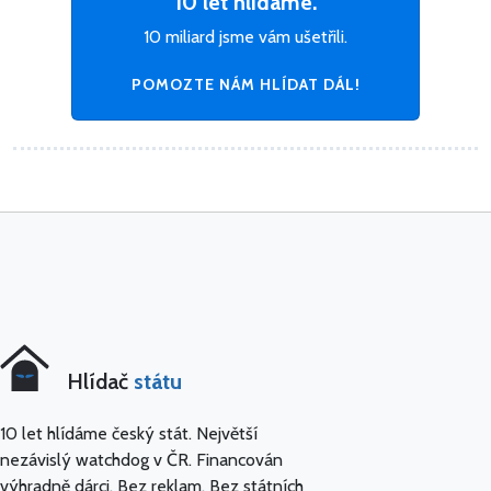
10 let hlídáme.
10 miliard jsme vám ušetřili.
POMOZTE NÁM HLÍDAT DÁL!
Hlídač
státu
10 let hlídáme český stát. Největší
nezávislý watchdog v ČR. Financován
výhradně dárci. Bez reklam. Bez státních